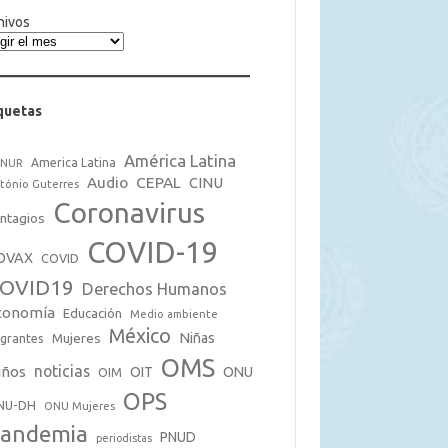
hivos
quetas
América Latina
America Latina
CNUR
Audio
CEPAL
CINU
tónio Guterres
Coronavirus
ntagios
COVID-19
OVAX
COVID
OVID19
Derechos Humanos
conomía
Educación
Medio ambiente
México
Mujeres
Niñas
grantes
OMS
noticias
iños
OIT
ONU
OIM
OPS
NU-DH
ONU Mujeres
andemia
PNUD
periodistas