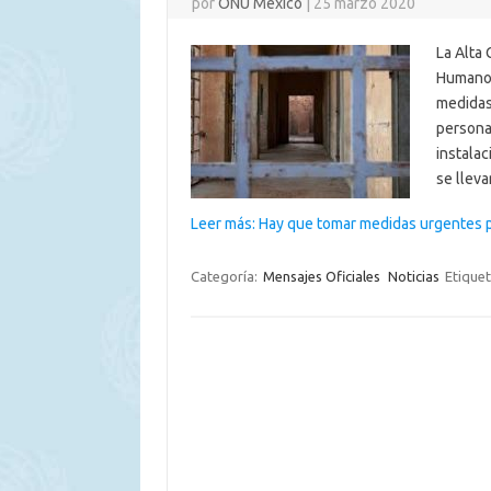
por
ONU México
|
25 marzo 2020
La Alta
Humanos
medidas 
persona
instala
se llev
Leer más: Hay que tomar medidas urgentes 
Categoría:
Mensajes Oficiales
Noticias
Etique