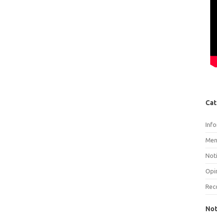
Cat
Inf
Men
Noti
Opi
Rec
Not