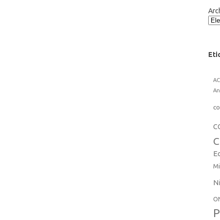
Arc
Eti
A
An
co
C
C
E
Mi
N
O
P