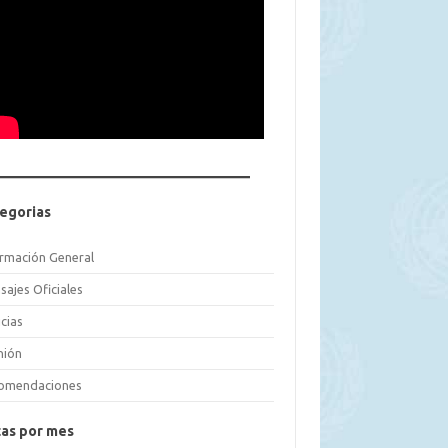
egorias
ormación General
sajes Oficiales
cias
nión
omendaciones
as por mes