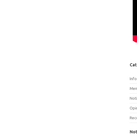
Cat
Inf
Men
Noti
Opi
Rec
Not