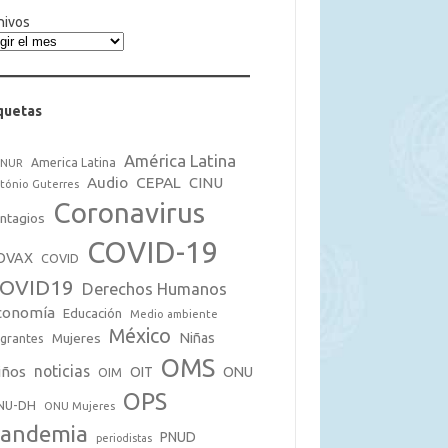
hivos
quetas
América Latina
America Latina
CNUR
Audio
CEPAL
CINU
tónio Guterres
Coronavirus
ntagios
COVID-19
OVAX
COVID
OVID19
Derechos Humanos
conomía
Educación
Medio ambiente
México
Mujeres
Niñas
grantes
OMS
noticias
iños
OIT
ONU
OIM
OPS
NU-DH
ONU Mujeres
andemia
PNUD
periodistas