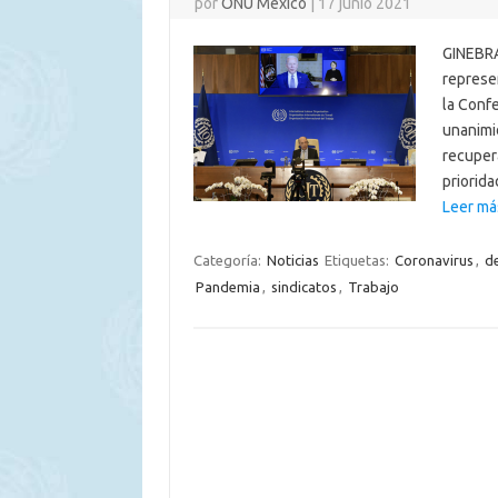
por
ONU México
|
17 junio 2021
GINEBRA
represe
la Confe
unanimi
recuper
priorid
Leer má
Categoría:
Noticias
Etiquetas:
Coronavirus
,
d
Pandemia
,
sindicatos
,
Trabajo