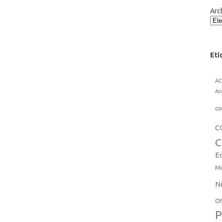
Arc
Eti
A
An
co
C
C
E
Mi
N
O
P