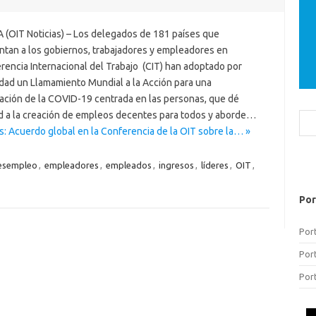
 (OIT Noticias) – Los delegados de 181 países que
ntan a los gobiernos, trabajadores y empleadores en
rencia Internacional del Trabajo (CIT) han adoptado por
dad un Llamamiento Mundial a la Acción para una
ación de la COVID-19 centrada en las personas, que dé
ad a la creación de empleos decentes para todos y aborde…
Bus
s: Acuerdo global en la Conferencia de la OIT sobre la… »
esempleo
,
empleadores
,
empleados
,
ingresos
,
líderes
,
OIT
,
Por
Por
Por
Por