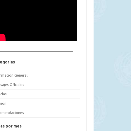
egorias
ormación General
sajes Oficiales
cias
nión
omendaciones
as por mes