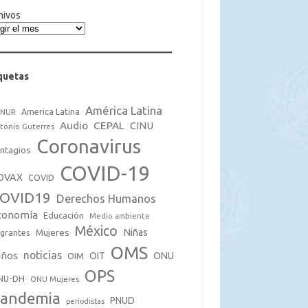
hivos
quetas
América Latina
America Latina
CNUR
Audio
CEPAL
CINU
tónio Guterres
Coronavirus
ntagios
COVID-19
OVAX
COVID
OVID19
Derechos Humanos
conomía
Educación
Medio ambiente
México
Mujeres
Niñas
grantes
OMS
noticias
iños
OIT
ONU
OIM
OPS
NU-DH
ONU Mujeres
andemia
PNUD
periodistas