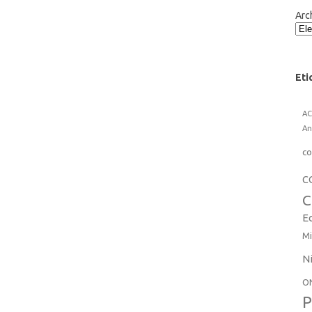
Arc
Eti
A
An
co
C
C
E
Mi
N
O
P