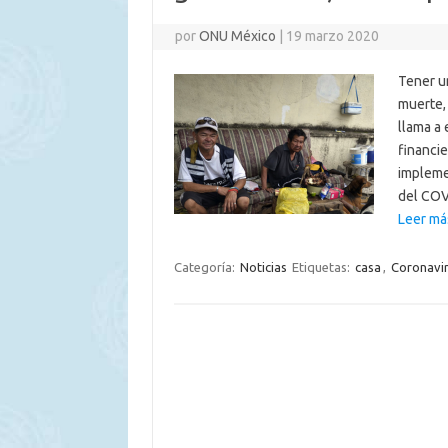
por
ONU México
|
19 marzo 2020
Tener u
muerte,
llama a 
financi
impleme
del COV
Leer más
Categoría:
Noticias
Etiquetas:
casa
,
Coronavi