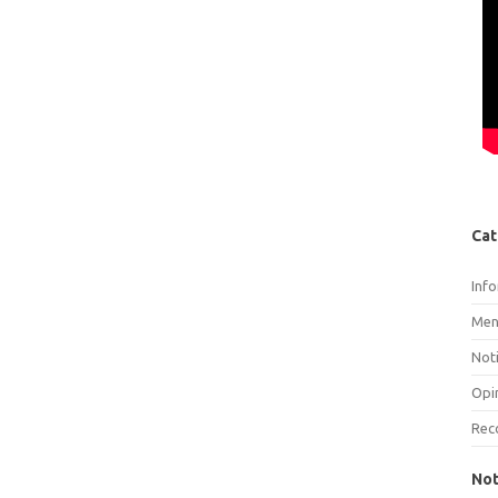
Cat
Inf
Men
Noti
Opi
Rec
Not