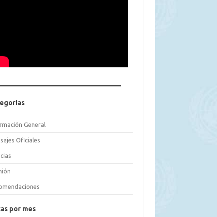
egorias
ormación General
sajes Oficiales
cias
nión
omendaciones
as por mes