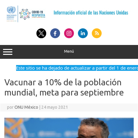
Saltar
al
contenido
Menú
Este sitio se ha dejado de actualizar a partir del 1 de ener
Vacunar a 10% de la población
mundial, meta para septiembre
por
ONU México
|
24 mayo 2021