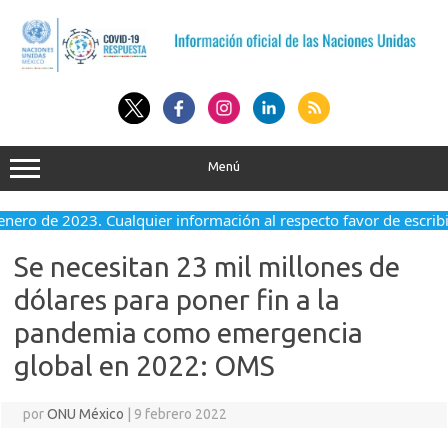
Saltar
al
contenido
Menú
enero de 2023. Cualquier información al respecto favor de escribir
Se necesitan 23 mil millones de
dólares para poner fin a la
pandemia como emergencia
global en 2022: OMS
por
ONU México
|
9 febrero 2022