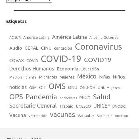
Etiquetas
América Latina
America Latina
ACNUR
António Guterres
Coronavirus
Audio
CEPAL
CINU
contagios
COVID-19
COVID19
COVAX
COVID
Derechos Humanos
Economía
Educación
México
Niños
Mujeres
Niñas
Migrantes
Medio ambiente
OMS
noticias
OIT
ONU
ONU-DH
OIM
ONU Mujeres
OPS
Pandemia
Salud
PNUD
periodistas
Secretario General
UNICEF
Trabajo
UNESCO
UNODC
vacunas
Vacuna
Variantes
vacunación
Violencia
ómicron