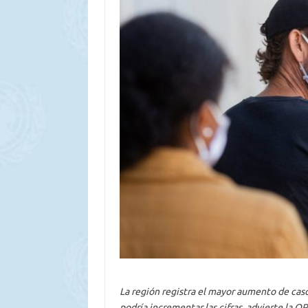
La región registra el mayor aumento de caso
podría incrementar las cifras, advierte la OP