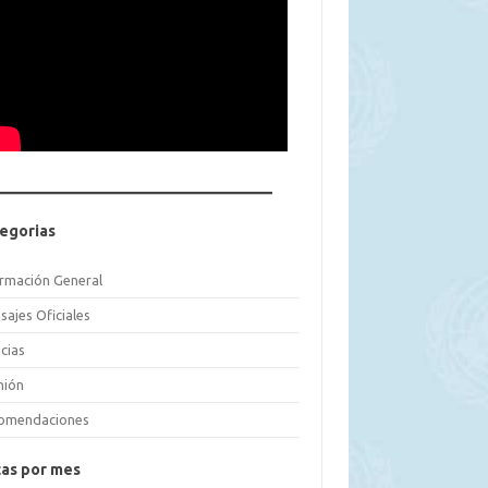
egorias
ormación General
sajes Oficiales
cias
nión
omendaciones
as por mes