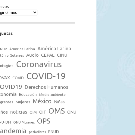
hivos
quetas
América Latina
America Latina
CNUR
Audio
CEPAL
CINU
tónio Guterres
Coronavirus
ntagios
COVID-19
OVAX
COVID
OVID19
Derechos Humanos
conomía
Educación
Medio ambiente
México
Mujeres
Niñas
grantes
OMS
noticias
iños
OIT
ONU
OIM
OPS
NU-DH
ONU Mujeres
andemia
PNUD
periodistas