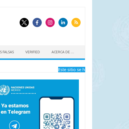
S FALSAS
VERIFIED
ACERCA DE …
Este sitio se ha dejado de actualizar a