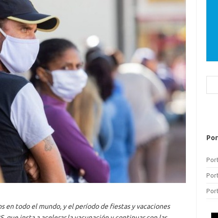
Bus
Por
Por
Por
Por
s en todo el mundo, y el período de fiestas y vacaciones
S, que insta a acelerar la vacunación y continuar con las