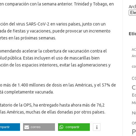
 en comparación con la semana anterior. Trinidad y Tobago, en
Arc
ción del virus SARS-CoV-2 en varios países, junto con un
ada de fiestas y vacaciones, puede provocar un incremento
Eti
ertes en las próximas semanas.
A
ecomendando acelerar la cobertura de vacunación contra el
An
ud pública. Estas incluyen el uso de mascarillas bien
lación de los espacios interiores, evitar las aglomeraciones y
co
C
do más de 1.400 millones de dosis en las Américas, y el 57% de
C
está completamente vacunada.
E
Mi
atorio de la OPS, ha entregado hasta ahora más de 76,2
 las Américas, muchas de ellas donadas por otros países.
N
O
mpartir
correo
compartir
P