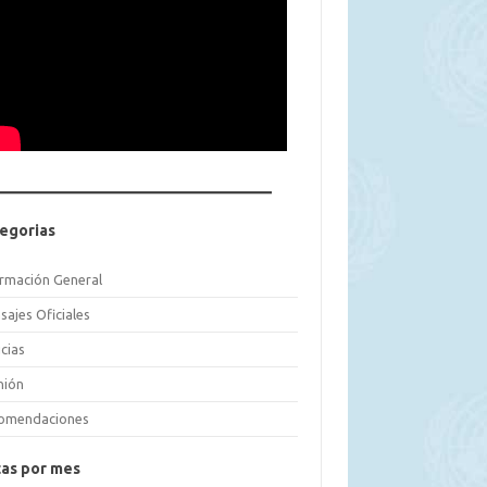
egorias
ormación General
sajes Oficiales
cias
nión
omendaciones
as por mes