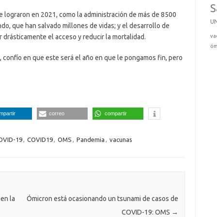
S
e lograron en 2021, como la administración de más de 8500
U
do, que han salvado millones de vidas; y el desarrollo de
va
drásticamente el acceso y reducir la mortalidad.
óm
, confío en que este será el año en que le pongamos fin, pero
mpartir
correo
compartir
OVID-19
,
COVID19
,
OMS
,
Pandemia
,
vacunas
en la
Ómicron está ocasionando un tsunami de casos de
COVID-19: OMS
→