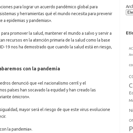
Arc
ciones para lograr un acuerdo pandémico global para
, sistemas y herramientas qué el mundo necesita para prevenir
e a epidemias y pandemias».
Eti
 para promover la salud, mantener el mundo a salvo y servir a
rtan recursos en la atención primaria de la salud como la base
VID-19 nos ha demostrado que cuando la salud está en riesgo,
A
An
co
cabaremos con la pandemia
C
edros denunció que «el nacionalismo cerril y el
C
nos países han socavado la equidad y han creado las
E
ariante ómicron».
Mi
sigualdad, mayor será el riesgo de que este virus evolucione
N
cir.
O
P
con la pandemia».