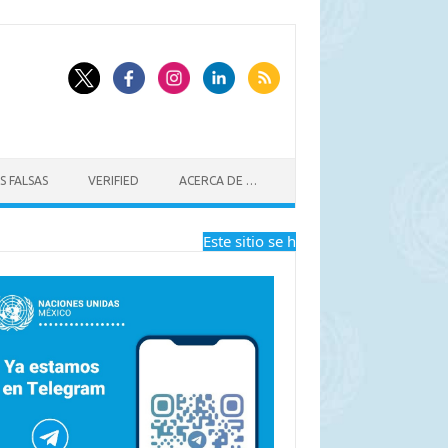
S FALSAS
VERIFIED
ACERCA DE …
Este sitio se ha dejado de actualizar a