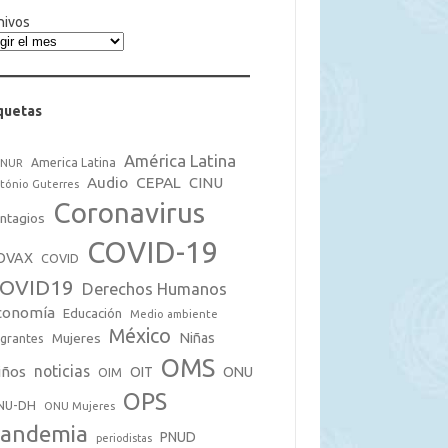
hivos
quetas
América Latina
America Latina
CNUR
Audio
CEPAL
CINU
tónio Guterres
Coronavirus
ntagios
COVID-19
OVAX
COVID
OVID19
Derechos Humanos
conomía
Educación
Medio ambiente
México
Mujeres
Niñas
grantes
OMS
noticias
iños
OIT
ONU
OIM
OPS
NU-DH
ONU Mujeres
andemia
PNUD
periodistas