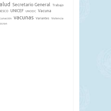
alud
Secretario General
Trabajo
UNICEF
Vacuna
NESCO
UNODC
vacunas
Variantes
cunación
Violencia
icron