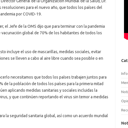
Director General de la Organización Mundial de la Salud, Dr.
esoluciones para el nuevo año, que todos los países del
 pandemia por COVID-19.
r, el Jefe de la OMS dijo que para terminar con la pandemia
 vacunación global de 70% de los habitantes de todos los
to incluye el uso de mascarillas, medidas sociales, evitar
nes se lleven a cabo al aire libre cuando sea posible o en
Cat
Inf
cerlo necesitamos que todos los países trabajen juntos para
Men
% de la población de todos los países para la primera mitad
en aplicando medidas sanitarias y sociales incluidas la
Noti
virus, y que continúen reportando el virus sin temor a medidas
Opi
Rec
ara la seguridad sanitaria global, así como un acuerdo mundial
Not