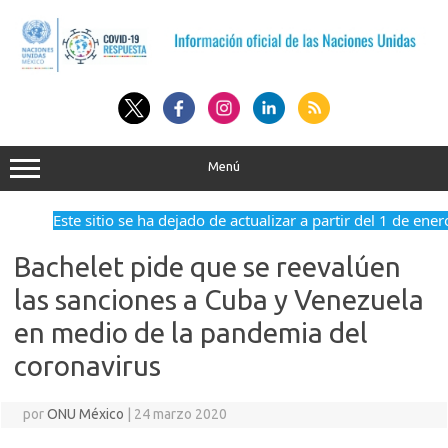
Saltar
al
contenido
Menú
Este sitio se ha dejado de actualizar a partir del 1 de ene
Bachelet pide que se reevalúen
las sanciones a Cuba y Venezuela
en medio de la pandemia del
coronavirus
por
ONU México
|
24 marzo 2020