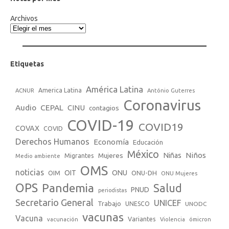
Archivos
Etiquetas
América Latina
America Latina
ACNUR
António Guterres
Coronavirus
Audio
CEPAL
CINU
contagios
COVID-19
COVID19
COVAX
COVID
Derechos Humanos
Economía
Educación
México
Niños
Mujeres
Niñas
Migrantes
Medio ambiente
OMS
noticias
OIT
ONU
ONU-DH
OIM
ONU Mujeres
OPS
Pandemia
Salud
PNUD
periodistas
Secretario General
UNICEF
Trabajo
UNESCO
UNODC
vacunas
Vacuna
Variantes
vacunación
Violencia
ómicron