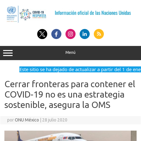
Saltar
al
contenido
Menú
Este sitio se ha dejado de actualizar a partir del 1 de en
Cerrar fronteras para contener el
COVID-19 no es una estrategia
sostenible, asegura la OMS
por
ONU México
|
28 julio 2020