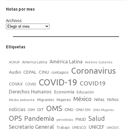
Notas por mes
Archivos
Etiquetas
América Latina
America Latina
ACNUR
António Guterres
Coronavirus
Audio
CEPAL
CINU
contagios
COVID-19
COVID19
COVAX
COVID
Derechos Humanos
Economía
Educación
México
Niños
Mujeres
Niñas
Migrantes
Medio ambiente
OMS
noticias
OIT
ONU
ONU-DH
OIM
ONU Mujeres
OPS
Pandemia
Salud
PNUD
periodistas
Secretario General
UNICEF
Trabajo
UNESCO
UNODC