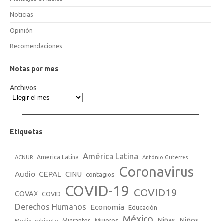
Noticias
Opinión
Recomendaciones
Notas por mes
Archivos
Etiquetas
América Latina
America Latina
ACNUR
António Guterres
Coronavirus
Audio
CEPAL
CINU
contagios
COVID-19
COVID19
COVAX
COVID
Derechos Humanos
Economía
Educación
México
Niños
Mujeres
Niñas
Migrantes
Medio ambiente