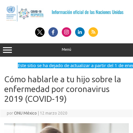
Saltar
al
contenido
Menú
Este sitio se ha dejado de actualizar a partir del 1 de ene
Cómo hablarle a tu hijo sobre la
enfermedad por coronavirus
2019 (COVID-19)
por
ONU México
|
12 marzo 2020