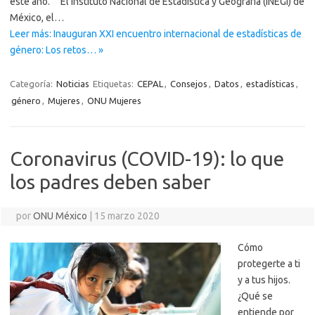
este año. El Instituto Nacional de Estadística y Geografía (INEGI) de
México, el…
Leer más: Inauguran XXI encuentro internacional de estadísticas de
género: Los retos… »
Categoría:
Noticias
Etiquetas:
CEPAL
,
Consejos
,
Datos
,
estadísticas
,
género
,
Mujeres
,
ONU Mujeres
Coronavirus (COVID-19): lo que
los padres deben saber
por
ONU México
|
15 marzo 2020
Cómo
protegerte a ti
y a tus hijos.
¿Qué se
entiende por