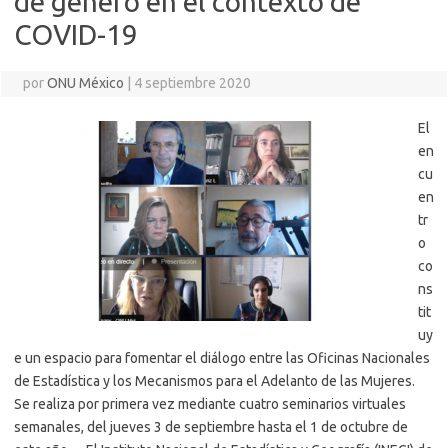
de género en el contexto de
COVID-19
por
ONU México
|
4 septiembre 2020
El
en
cu
en
tr
o
co
ns
tit
uy
e un espacio para fomentar el diálogo entre las Oficinas Nacionales
de Estadística y los Mecanismos para el Adelanto de las Mujeres.
Se realiza por primera vez mediante cuatro seminarios virtuales
semanales, del jueves 3 de septiembre hasta el 1 de octubre de