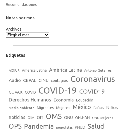
Recomendaciones
Notas por mes
Archivos
Etiquetas
América Latina
America Latina
ACNUR
António Guterres
Coronavirus
Audio
CEPAL
CINU
contagios
COVID-19
COVID19
COVAX
COVID
Derechos Humanos
Economía
Educación
México
Niños
Mujeres
Niñas
Migrantes
Medio ambiente
OMS
noticias
OIT
ONU
ONU-DH
OIM
ONU Mujeres
OPS
Pandemia
Salud
PNUD
periodistas