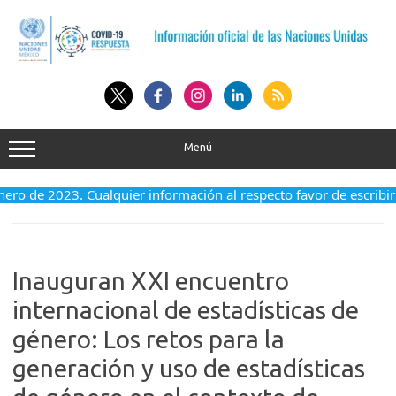
Saltar
al
contenido
Menú
nero de 2023. Cualquier información al respecto favor de escribir 
Inauguran XXI encuentro
internacional de estadísticas de
género: Los retos para la
generación y uso de estadísticas