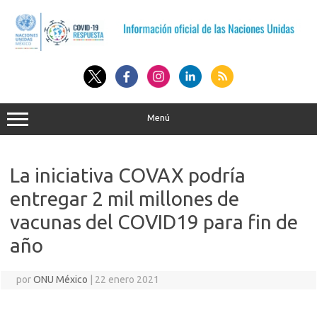
Saltar
al
contenido
Menú
La iniciativa COVAX podría
entregar 2 mil millones de
vacunas del COVID19 para fin de
año
por
ONU México
|
22 enero 2021