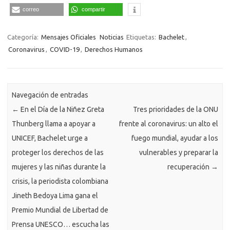
correo
compartir
Categoría:
Mensajes Oficiales
Noticias
Etiquetas:
Bachelet
,
Coronavirus
,
COVID-19
,
Derechos Humanos
Navegación de entradas
←
En el Día de la Niñez Greta
Tres prioridades de la ONU
Thunberg llama a apoyar a
frente al coronavirus: un alto el
UNICEF, Bachelet urge a
fuego mundial, ayudar a los
proteger los derechos de las
vulnerables y preparar la
mujeres y las niñas durante la
recuperación
→
crisis, la periodista colombiana
Jineth Bedoya Lima gana el
Premio Mundial de Libertad de
Prensa UNESCO… escucha las