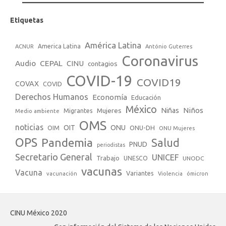
Etiquetas
América Latina
America Latina
ACNUR
António Guterres
Coronavirus
Audio
CEPAL
CINU
contagios
COVID-19
COVID19
COVAX
COVID
Derechos Humanos
Economía
Educación
México
Niños
Mujeres
Niñas
Migrantes
Medio ambiente
OMS
noticias
OIT
ONU
ONU-DH
OIM
ONU Mujeres
OPS
Pandemia
Salud
PNUD
periodistas
Secretario General
UNICEF
Trabajo
UNESCO
UNODC
vacunas
Vacuna
Variantes
vacunación
Violencia
ómicron
CINU México 2020