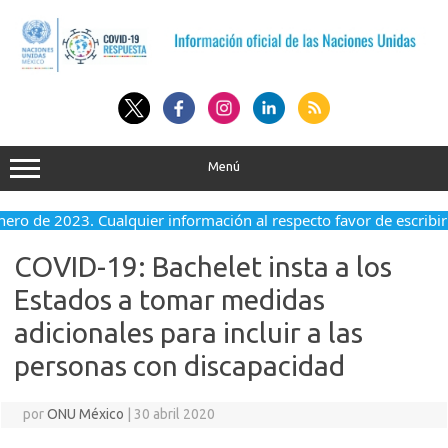
Saltar
al
contenido
Menú
enero de 2023. Cualquier información al respecto favor de escribir
COVID-19: Bachelet insta a los
Estados a tomar medidas
adicionales para incluir a las
personas con discapacidad
por
ONU México
|
30 abril 2020