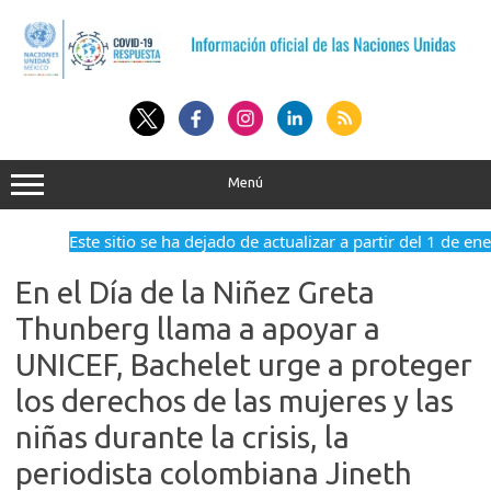
Saltar
al
contenido
Menú
Este sitio se ha dejado de actualizar a partir del 1 de ener
En el Día de la Niñez Greta
Thunberg llama a apoyar a
UNICEF, Bachelet urge a proteger
los derechos de las mujeres y las
niñas durante la crisis, la
periodista colombiana Jineth