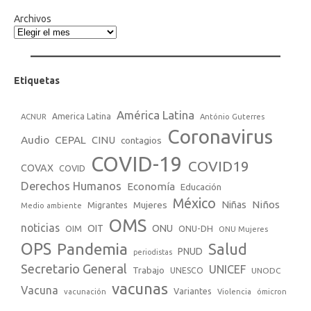
Archivos
Etiquetas
América Latina
America Latina
ACNUR
António Guterres
Coronavirus
Audio
CEPAL
CINU
contagios
COVID-19
COVID19
COVAX
COVID
Derechos Humanos
Economía
Educación
México
Niños
Mujeres
Niñas
Migrantes
Medio ambiente
OMS
noticias
OIT
ONU
ONU-DH
OIM
ONU Mujeres
OPS
Pandemia
Salud
PNUD
periodistas
Secretario General
UNICEF
Trabajo
UNESCO
UNODC
vacunas
Vacuna
Variantes
vacunación
Violencia
ómicron