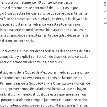
on importados netamente, 19 por ciento son casos
S
te que directamente se contaminó del SARS CoV-2 por
U
 o 5 casos sobre los cuales no se puede re trazar la fuente
va
fase de transmisión comunitaria, es decir, al inicio ya de la
óm
ridades es justamente, refrendaron esta situación y por
das, una serie de medidas más bien apuntando a cuál es la
ar las capacidades hospitalarias, la capacidad del sistema de
e distanciamiento social.
saludar cómo algunas entidades federales desde antes de esta
 muy clara y explícita en función de disminuir este contacto
educir la transmisión entre los individuos.
el gobierno de la Ciudad de México, las medidas que anunció
s estados como Nuevo León, van todos en la línea de las
anamericana de la Salud (OPS) y la Organización Mundial de
ntos, aprovechamos de saludar esa iniciativa, que se hayan
ado al último minuto, al igual que estas que anuncia en un
, porque cuando uno compara justamente lo que han hecho
uy complejas, como países europeos: Italia, España, Francia,