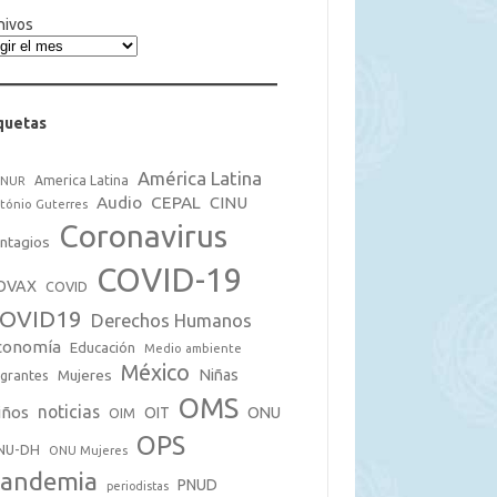
hivos
quetas
América Latina
America Latina
CNUR
Audio
CEPAL
CINU
tónio Guterres
Coronavirus
ntagios
COVID-19
OVAX
COVID
OVID19
Derechos Humanos
conomía
Educación
Medio ambiente
México
Mujeres
Niñas
grantes
OMS
noticias
iños
OIT
ONU
OIM
OPS
NU-DH
ONU Mujeres
andemia
PNUD
periodistas