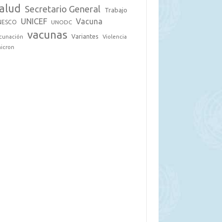
alud
Secretario General
Trabajo
UNICEF
Vacuna
NESCO
UNODC
vacunas
Variantes
cunación
Violencia
icron