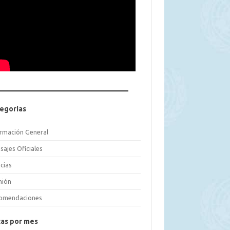
egorias
ormación General
sajes Oficiales
cias
nión
omendaciones
as por mes