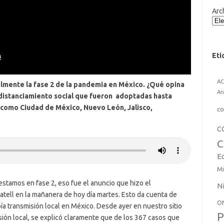
Arc
Eti
A
almente la fase 2 de la pandemia en México. ¿Qué opina
An
istanciamiento social que fueron adoptadas hasta
 como Ciudad de México, Nuevo León, Jalisco,
co
C
C
E
Mi
estamos en fase 2, eso fue el anuncio que hizo el
N
atell en la mañanera de hoy día martes. Esto da cuenta de
O
a transmisión local en México. Desde ayer en nuestro sitio
P
ión local, se explicó claramente que de los 367 casos que