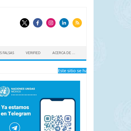
S FALSAS
VERIFIED
ACERCA DE …
Este sitio se ha dejado de actualizar a