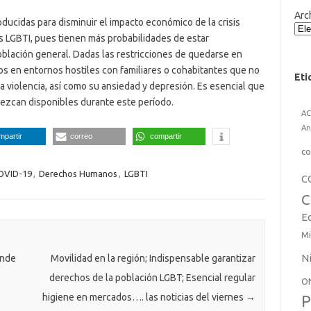
Arc
oducidas para disminuir el impacto económico de la crisis
 LGBTI, pues tienen más probabilidades de estar
oblación general. Dadas las restricciones de quedarse en
s en entornos hostiles con familiares o cohabitantes que no
Eti
a violencia, así como su ansiedad y depresión. Es esencial que
nezcan disponibles durante este período.
A
An
mpartir
correo
compartir
co
OVID-19
,
Derechos Humanos
,
LGBTI
C
C
E
Mi
N
onde
Movilidad en la región; Indispensable garantizar
derechos de la población LGBT; Esencial regular
O
higiene en mercados…. las noticias del viernes
→
P