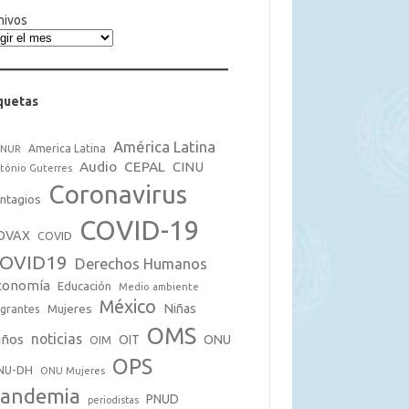
hivos
quetas
América Latina
America Latina
CNUR
Audio
CEPAL
CINU
tónio Guterres
Coronavirus
ntagios
COVID-19
OVAX
COVID
OVID19
Derechos Humanos
conomía
Educación
Medio ambiente
México
Mujeres
Niñas
grantes
OMS
noticias
iños
OIT
ONU
OIM
OPS
NU-DH
ONU Mujeres
andemia
PNUD
periodistas