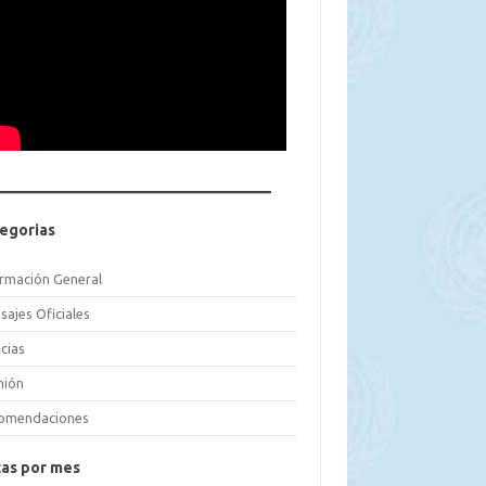
egorias
ormación General
sajes Oficiales
cias
nión
omendaciones
as por mes