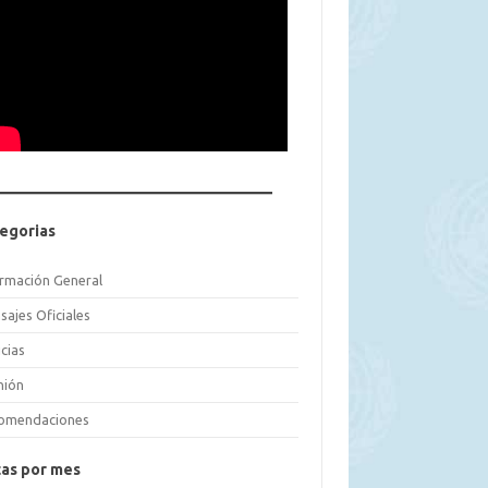
egorias
ormación General
sajes Oficiales
cias
nión
omendaciones
as por mes