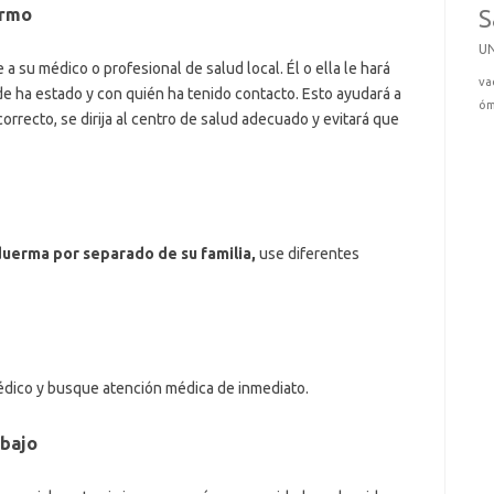
ermo
S
U
 a su médico o profesional de salud local. Él o ella le hará
va
e ha estado y con quién ha tenido contacto. Esto ayudará a
óm
rrecto, se dirija al centro de salud adecuado y evitará que
uerma por separado de su familia,
use diferentes
 médico y busque atención médica de inmediato.
abajo