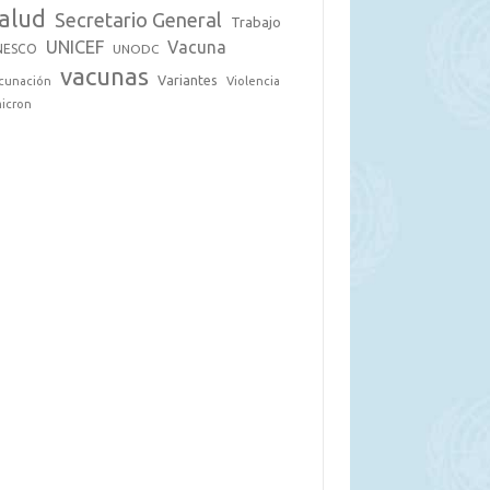
alud
Secretario General
Trabajo
UNICEF
Vacuna
NESCO
UNODC
vacunas
Variantes
cunación
Violencia
icron