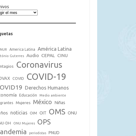
hivos
quetas
América Latina
America Latina
CNUR
Audio
CEPAL
CINU
tónio Guterres
Coronavirus
ntagios
COVID-19
OVAX
COVID
OVID19
Derechos Humanos
conomía
Educación
Medio ambiente
México
Mujeres
Niñas
grantes
OMS
noticias
iños
OIT
ONU
OIM
OPS
NU-DH
ONU Mujeres
andemia
PNUD
periodistas