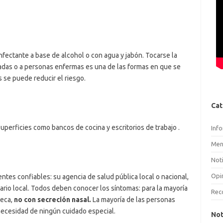
ectante a base de alcohol o con agua y jabón. Tocarse la
adas o a personas enfermas es una de las formas en que se
s se puede reducir el riesgo.
Cat
perficies como bancos de cocina y escritorios de trabajo .
Inf
Men
Noti
Opi
tes confiables: su agencia de salud pública local o nacional,
tario local. Todos deben conocer los síntomas: para la mayoría
Rec
seca,
no con secreción nasal.
La mayoría de las personas
necesidad de ningún cuidado especial.
Not