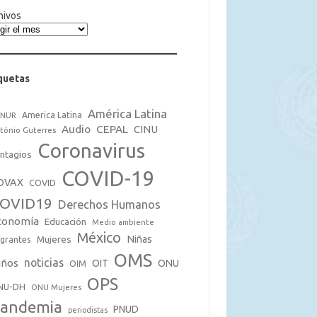
hivos
quetas
América Latina
America Latina
CNUR
Audio
CEPAL
CINU
tónio Guterres
Coronavirus
ntagios
COVID-19
OVAX
COVID
OVID19
Derechos Humanos
conomía
Educación
Medio ambiente
México
Mujeres
Niñas
grantes
OMS
noticias
iños
OIT
ONU
OIM
OPS
NU-DH
ONU Mujeres
andemia
PNUD
periodistas