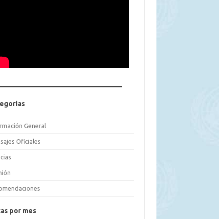
egorias
ormación General
sajes Oficiales
cias
nión
omendaciones
as por mes