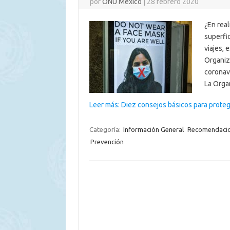
por
ONU México
|
28 febrero 2020
¿En real
superfic
viajes, 
Organiza
coronavi
La Orga
Leer más: Diez consejos básicos para prote
Categoría:
Información General
Recomendaci
Prevención