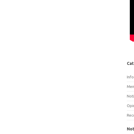
Cat
Inf
Men
Noti
Opi
Rec
Not