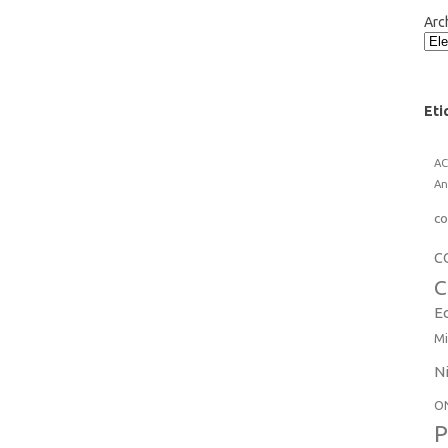
Arc
Eti
A
An
co
C
C
E
Mi
N
O
P