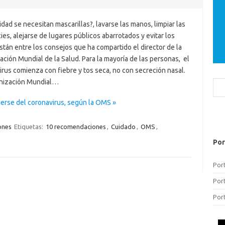
idad se necesitan mascarillas?, lavarse las manos, limpiar las
ies, alejarse de lugares públicos abarrotados y evitar los
están entre los consejos que ha compartido el director de la
ción Mundial de la Salud. Para la mayoría de las personas, el
rus comienza con fiebre y tos seca, no con secreción nasal.
nización Mundial…
Bus
gerse del coronavirus, según la OMS »
ones
Etiquetas:
10 recomendaciones
,
Cuidado
,
OMS
,
Por
Por
Por
Por