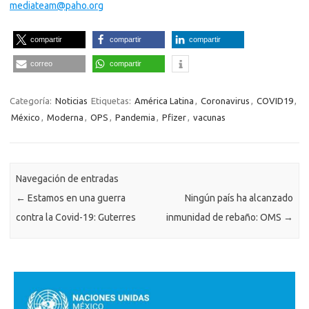
mediateam@paho.org
compartir
compartir
compartir
correo
compartir
Categoría:
Noticias
Etiquetas:
América Latina
,
Coronavirus
,
COVID19
,
México
,
Moderna
,
OPS
,
Pandemia
,
Pfizer
,
vacunas
Navegación de entradas
←
Estamos en una guerra
Ningún país ha alcanzado
contra la Covid-19: Guterres
inmunidad de rebaño: OMS
→