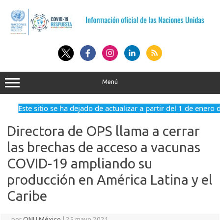
Saltar
al
contenido
Menú
Este sitio se ha dejado de actualizar a partir del 1 de enero d
Directora de OPS llama a cerrar
las brechas de acceso a vacunas
COVID-19 ampliando su
producción en América Latina y el
Caribe
por
ONU México
|
25 mayo 2021