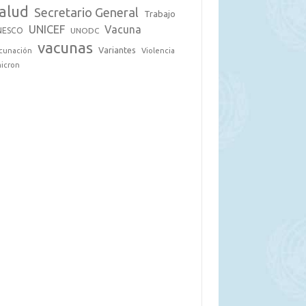
alud
Secretario General
Trabajo
UNICEF
Vacuna
NESCO
UNODC
vacunas
Variantes
cunación
Violencia
icron