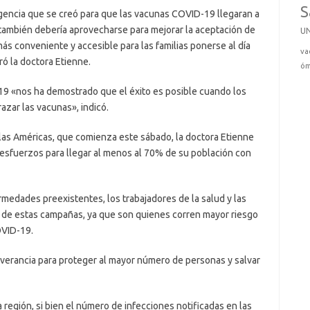
S
gencia que se creó para que las vacunas COVID-19 llegaran a
 también debería aprovecharse para mejorar la aceptación de
U
ás conveniente y accesible para las familias ponerse al día
va
ó la doctora Etienne.
óm
19 «nos ha demostrado que el éxito es posible cuando los
razar las vacunas», indicó.
las Américas, que comienza este sábado, la doctora Etienne
 esfuerzos para llegar al menos al 70% de su población con
medades preexistentes, los trabajadores de la salud y las
l de estas campañas, ya que son quienes corren mayor riesgo
OVID-19.
verancia para proteger al mayor número de personas y salvar
 región, si bien el número de infecciones notificadas en las