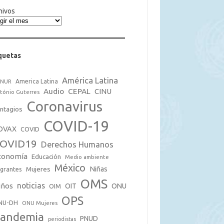
hivos
quetas
América Latina
America Latina
CNUR
Audio
CEPAL
CINU
tónio Guterres
Coronavirus
ntagios
COVID-19
OVAX
COVID
OVID19
Derechos Humanos
conomía
Educación
Medio ambiente
México
Mujeres
Niñas
grantes
OMS
noticias
iños
OIT
ONU
OIM
OPS
NU-DH
ONU Mujeres
andemia
PNUD
periodistas