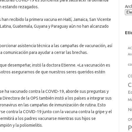
 vacunas COVID-19 es suficiente para satisfacer la demanda
Arc
en estando rezagados.
han recibido la primera vacuna en Haití, Jamaica, San Vicente
ca Latina, Guatemala, Guyana y Paraguay aún no han alcanzado
Eti
porcionar asistencia técnica a las campañas de vacunación, así
A
la comunicación para ayudar a cerrar las brechas.
An
co
 que desempeñar, instó la doctora Etienne. «La vacunación es
sotros asegurarnos de que nuestros seres queridos estén
C
C
 se ha vacunado contra la COVID-19, aborde sus preguntas y
E
 Directora de la OPS también instó a los países a integrar sus
Mi
ronavirus en las campañas de inmunización de rutina. Esto
N
e contra la COVID-19 junto con la vacuna contra la gripe y el
n permitirá a los padres vacunarse mientras sus hijos se
O
pión y la poliomielitis.
P