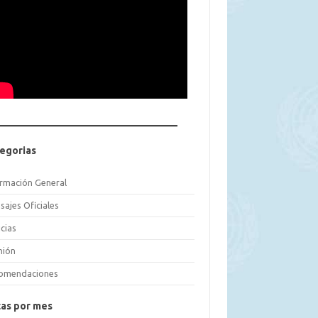
egorias
ormación General
sajes Oficiales
cias
nión
omendaciones
as por mes