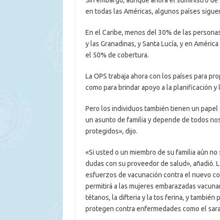
Sin embargo, aunque ahora el suministro de
en todas las Américas, algunos países sigu
En el Caribe, menos del 30% de las personas 
y las Granadinas, y Santa Lucía, y en Améri
el 50% de cobertura.
La OPS trabaja ahora con los países para pro
como para brindar apoyo a la planificación y 
Pero los individuos también tienen un papel
un asunto de familia y depende de todos no
protegidos», dijo.
«Si usted o un miembro de su familia aún no
dudas con su proveedor de salud», añadió. La
esfuerzos de vacunación contra el nuevo co
permitirá a las mujeres embarazadas vacunars
tétanos, la difteria y la tos ferina, y tambié
protegen contra enfermedades como el saram