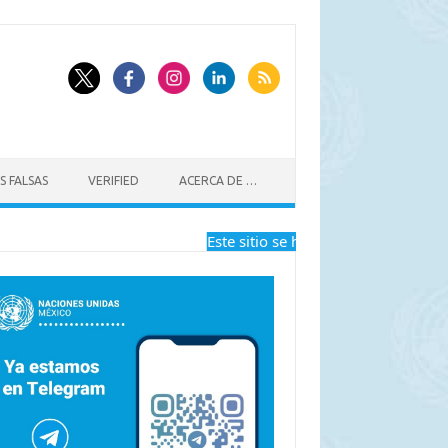
S FALSAS
VERIFIED
ACERCA DE …
Este sitio se ha dejado de actualizar a 