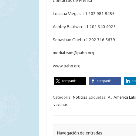
Contactos de Prensa
Luciana Viegas: +1 202 981 8455
Ashley Baldwin: +1 202 340 4025
Sebastián Oliel: +1 202 316 5679
mediateam@paho.org
www.paho.org
compartir
compartir
co
Categoría:
Noticias
Etiquetas:
A
,
América Lati
vacunas
Navegación de entradas