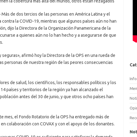
ienen la cobertura más alta del mundo, otros están rezagados
 Más de dos tercios de las personas en América Latina y el
na contra la COVID-19, mientras que algunos países aún no han
ión, dijo la Directora de la Organización Panamericana de la
vacunarse a quienes aún no lo han hecho y a asegurarse de que
s.
seguras», afirmó hoy la Directora de la OPS en una rueda de
las personas de nuestra región de las peores consecuencias
Cat
Inf
res de salud, los científicos, los responsables políticos y los
Men
14 países y territorios de la región ya han alcanzado el
población antes del 30 de junio, y que otros ocho países han
Noti
Opi
te mes, el Fondo Rotatorio de la OPS ha entregado más de
Rec
 en colaboración con COVAX y con el apoyo de los donantes.
Not