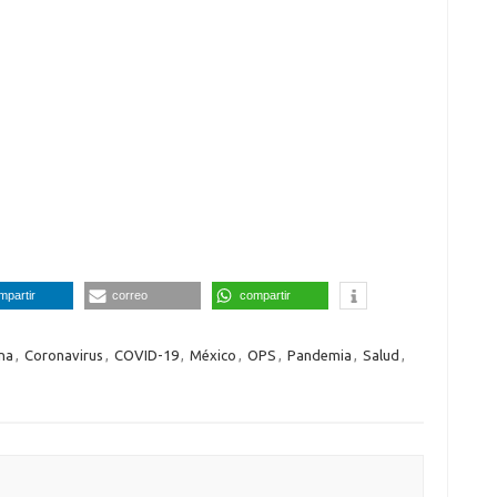
mpartir
correo
compartir
na
,
Coronavirus
,
COVID-19
,
México
,
OPS
,
Pandemia
,
Salud
,