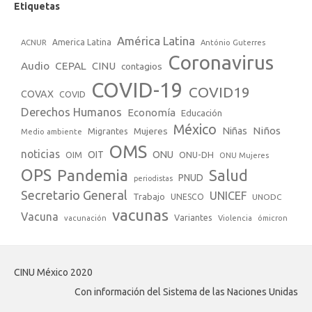
Etiquetas
América Latina
America Latina
ACNUR
António Guterres
Coronavirus
Audio
CEPAL
CINU
contagios
COVID-19
COVID19
COVAX
COVID
Derechos Humanos
Economía
Educación
México
Niños
Mujeres
Niñas
Migrantes
Medio ambiente
OMS
noticias
OIT
ONU
ONU-DH
OIM
ONU Mujeres
OPS
Pandemia
Salud
PNUD
periodistas
Secretario General
UNICEF
Trabajo
UNESCO
UNODC
vacunas
Vacuna
Variantes
vacunación
Violencia
ómicron
CINU México 2020
Con información del Sistema de las Naciones Unidas