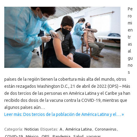
Pe
ro
mi
en
tr
as
al
gu
no
s
países de la región tienen la cobertura más alta del mundo, otros
están rezagados Washington D.C., 21 de abril de 2022 (OPS) – Más
de dos tercios de las personas en América Latina y el Caribe ya han
recibido dos dosis de la vacuna contra la COVID-19, mientras que
algunos países aún…
Leer más: Dos tercios de la población de América Latina y el… »
Categoría:
Noticias
Etiquetas:
A
,
América Latina
,
Coronavirus
,
COVID-19
,
México
,
OPS
,
Pandemia
,
Salud
,
vacunas