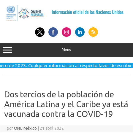
Saltar
al
contenido
Menú
enero de 2023. Cualquier información al respecto favor de escribir
Dos tercios de la población de
América Latina y el Caribe ya está
vacunada contra la COVID-19
por
ONU México
|
21 abril 2022