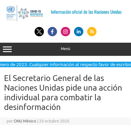
Saltar
al
contenido
Menú
enero de 2023. Cualquier información al respecto favor de escribi
El Secretario General de las
Naciones Unidas pide una acción
individual para combatir la
desinformación
por
ONU México
|
20 octubre 2020