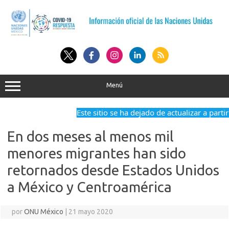
Saltar
al
contenido
Menú
Este sitio se ha dejado de actualizar a partir
En dos meses al menos mil
menores migrantes han sido
retornados desde Estados Unidos
a México y Centroamérica
por
ONU México
|
21 mayo 2020