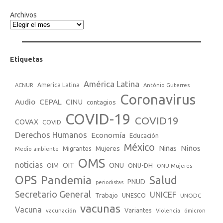
Archivos
Etiquetas
América Latina
America Latina
ACNUR
António Guterres
Coronavirus
Audio
CEPAL
CINU
contagios
COVID-19
COVID19
COVAX
COVID
Derechos Humanos
Economía
Educación
México
Niños
Mujeres
Niñas
Migrantes
Medio ambiente
OMS
noticias
OIT
ONU
ONU-DH
OIM
ONU Mujeres
OPS
Pandemia
Salud
PNUD
periodistas
Secretario General
UNICEF
Trabajo
UNESCO
UNODC
vacunas
Vacuna
Variantes
vacunación
Violencia
ómicron