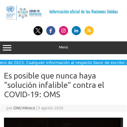
Saltar
al
contenido
Menú
nero de 2023. Cualquier información al respecto favor de escribir 
Es posible que nunca haya
“solución infalible” contra el
COVID-19: OMS
por
ONU México
|
3 agosto 2020