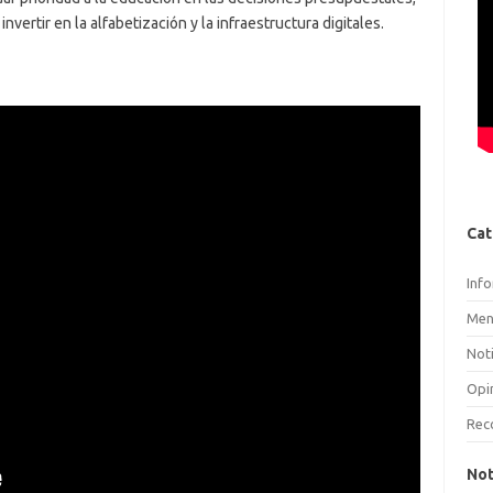
nvertir en la alfabetización y la infraestructura digitales.
Cat
Inf
Men
Noti
Opi
Rec
Not