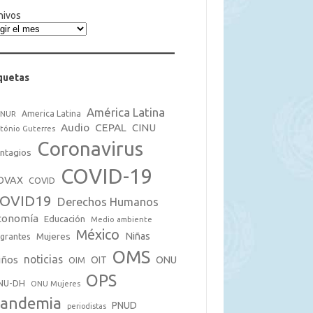
hivos
quetas
América Latina
America Latina
CNUR
Audio
CEPAL
CINU
tónio Guterres
Coronavirus
ntagios
COVID-19
OVAX
COVID
OVID19
Derechos Humanos
conomía
Educación
Medio ambiente
México
Mujeres
Niñas
grantes
OMS
noticias
iños
OIT
ONU
OIM
OPS
NU-DH
ONU Mujeres
andemia
PNUD
periodistas