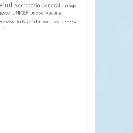
alud
Secretario General
Trabajo
UNICEF
Vacuna
NESCO
UNODC
vacunas
Variantes
cunación
Violencia
icron