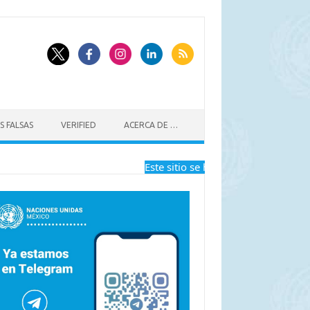
S FALSAS
VERIFIED
ACERCA DE …
Este sitio se ha dejado de actualizar a