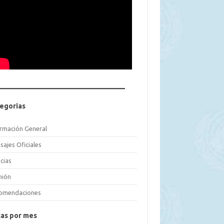
egorias
ormación General
sajes Oficiales
cias
nión
omendaciones
as por mes