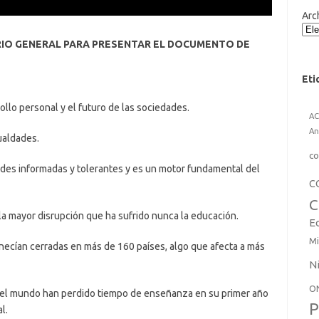
Arc
RIO GENERAL PARA PRESENTAR EL DOCUMENTO DE
Eti
lo personal y el futuro de las sociedades.
A
An
aldades.
co
s informadas y tolerantes y es un motor fundamental del
C
C
ayor disrupción que ha sufrido nunca la educación.
E
Mi
ían cerradas en más de 160 países, algo que afecta a más
N
O
 mundo han perdido tiempo de enseñanza en su primer año
P
l.