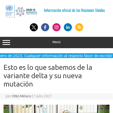
Saltar
al
contenido
Menú
nero de 2023. Cualquier información al respecto favor de escribir
Esto es lo que sabemos de la
variante delta y su nueva
mutación
por
ONU México
|
1 julio 2021