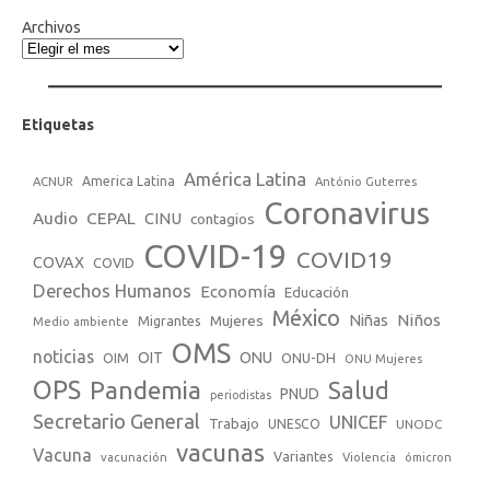
Archivos
Etiquetas
América Latina
America Latina
ACNUR
António Guterres
Coronavirus
Audio
CEPAL
CINU
contagios
COVID-19
COVID19
COVAX
COVID
Derechos Humanos
Economía
Educación
México
Niños
Mujeres
Niñas
Migrantes
Medio ambiente
OMS
noticias
OIT
ONU
ONU-DH
OIM
ONU Mujeres
OPS
Pandemia
Salud
PNUD
periodistas
Secretario General
UNICEF
Trabajo
UNESCO
UNODC
vacunas
Vacuna
Variantes
vacunación
Violencia
ómicron