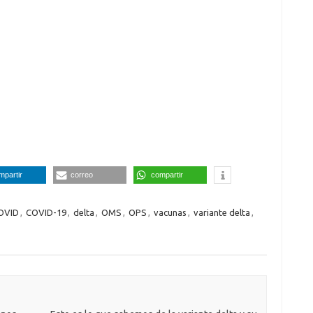
mpartir
correo
compartir
OVID
,
COVID-19
,
delta
,
OMS
,
OPS
,
vacunas
,
variante delta
,