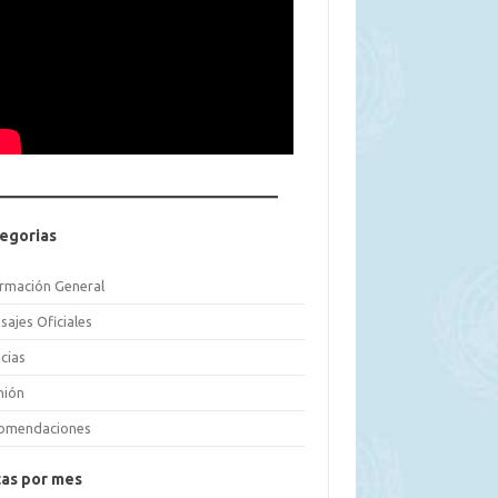
egorias
ormación General
sajes Oficiales
cias
nión
omendaciones
as por mes