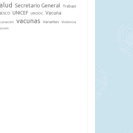
alud
Secretario General
Trabajo
UNICEF
Vacuna
NESCO
UNODC
vacunas
Variantes
cunación
Violencia
icron