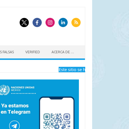
S FALSAS
VERIFIED
ACERCA DE …
Este sitio se ha dejado de actualizar a 