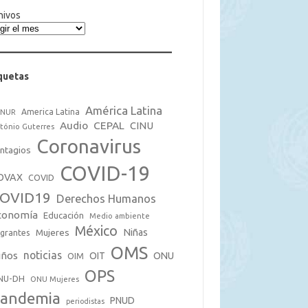
hivos
quetas
América Latina
America Latina
CNUR
Audio
CEPAL
CINU
tónio Guterres
Coronavirus
ntagios
COVID-19
OVAX
COVID
OVID19
Derechos Humanos
conomía
Educación
Medio ambiente
México
Mujeres
Niñas
grantes
OMS
noticias
iños
OIT
ONU
OIM
OPS
NU-DH
ONU Mujeres
andemia
PNUD
periodistas