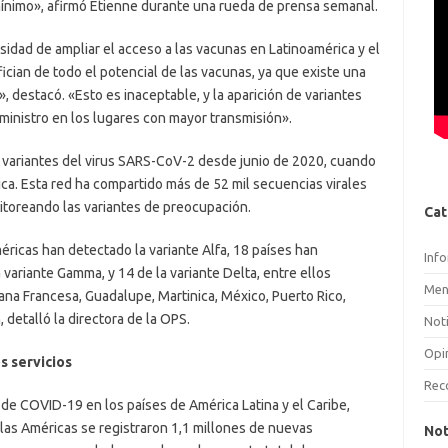
mínimo», afirmó Etienne durante una rueda de prensa semanal.
idad de ampliar el acceso a las vacunas en Latinoamérica y el
cian de todo el potencial de las vacunas, ya que existe una
 destacó. «Esto es inaceptable, y la aparición de variantes
inistro en los lugares con mayor transmisión».
 variantes del virus SARS-CoV-2 desde junio de 2020, cuando
ca. Esta red ha compartido más de 52 mil secuencias virales
nitoreando las variantes de preocupación.
Cat
méricas han detectado la variante Alfa, 18 países han
Inf
a variante Gamma, y 14 de la variante Delta, entre ellos
Men
yana Francesa, Guadalupe, Martinica, México, Puerto Rico,
 detalló la directora de la OPS.
Noti
Opi
s servicios
Rec
de COVID-19 en los países de América Latina y el Caribe,
 las Américas se registraron 1,1 millones de nuevas
Not