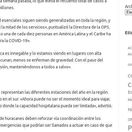
a semana pasada, lo que eleva el recuento total de casos a
Arc
illones.
d esenciales siguen siendo generalizadas en toda la región, y
la mitad de los servicios», puntualizó la Directora de la OPS.
Eti
 una de cada diez personas en América Latina y el Caribe ha
ra la COVID-19».
A
ica es innegable y lo estamos viendo en lugares con alta
An
acunan, menos se enferman de gravedad. Con el paso del
co
isión, manteniéndonos a todos a salvo».
C
C
E
e representan las diferentes estaciones del año en la región.
no en el sur. «Ahora puede no ser el momento ideal para viajar,
Mi
 donde la capacidad hospitalaria pueda ser limitada», advirtió.
N
de huracanes deben reforzar «la coordinación entre los
O
y emergencias que podrían ser llamados a actuar en caso de que
P