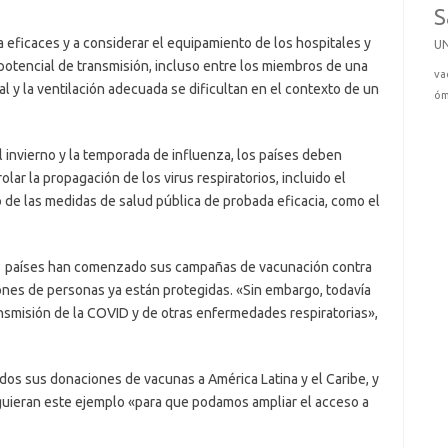
S
rta eficaces y a considerar el equipamiento de los hospitales y
U
l potencial de transmisión, incluso entre los miembros de una
va
al y la ventilación adecuada se dificultan en el contexto de un
óm
 invierno y la temporada de influenza, los países deben
olar la propagación de los virus respiratorios, incluido el
de las medidas de salud pública de probada eficacia, como el
13 países han comenzado sus campañas de vacunación contra
lones de personas ya están protegidas. «Sin embargo, todavía
nsmisión de la COVID y de otras enfermedades respiratorias»,
dos sus donaciones de vacunas a América Latina y el Caribe, y
uieran este ejemplo «para que podamos ampliar el acceso a