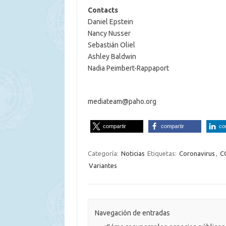
Contacts
Daniel Epstein
Nancy Nusser
Sebastián Oliel
Ashley Baldwin
Nadia Peimbert-Rappaport
mediateam@paho.org
compartir
compartir
co
Categoría:
Noticias
Etiquetas:
Coronavirus
,
C
Variantes
Navegación de entradas