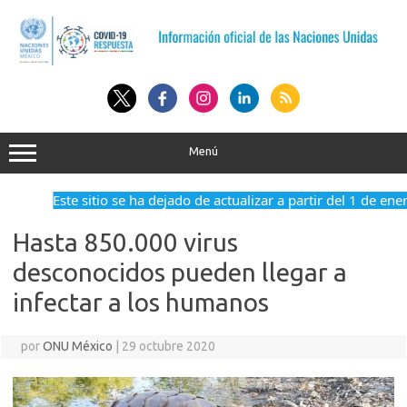
Saltar
al
contenido
Menú
Este sitio se ha dejado de actualizar a partir del 1 de ener
Hasta 850.000 virus
desconocidos pueden llegar a
infectar a los humanos
por
ONU México
|
29 octubre 2020