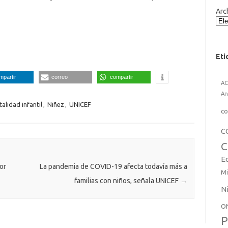
Arc
Eti
mpartir
correo
compartir
A
An
alidad infantil
,
Niñez
,
UNICEF
co
C
C
E
or
La pandemia de COVID-19 afecta todavía más a
Mi
familias con niños, señala UNICEF
→
N
O
P