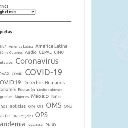
hivos
quetas
América Latina
America Latina
CNUR
Audio
CEPAL
CINU
tónio Guterres
Coronavirus
ntagios
COVID-19
OVAX
COVID
OVID19
Derechos Humanos
conomía
Educación
Medio ambiente
México
Mujeres
Niñas
grantes
OMS
noticias
iños
OIT
ONU
OIM
OPS
NU-DH
ONU Mujeres
andemia
PNUD
periodistas