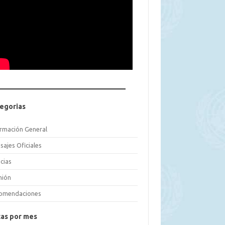
egorias
ormación General
sajes Oficiales
cias
nión
omendaciones
as por mes