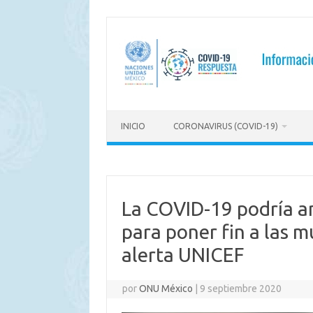
Saltar
al
contenido
INICIO
CORONAVIRUS (COVID-19)
La COVID-19 podría a
para poner fin a las m
alerta UNICEF
por
ONU México
|
9 septiembre 2020