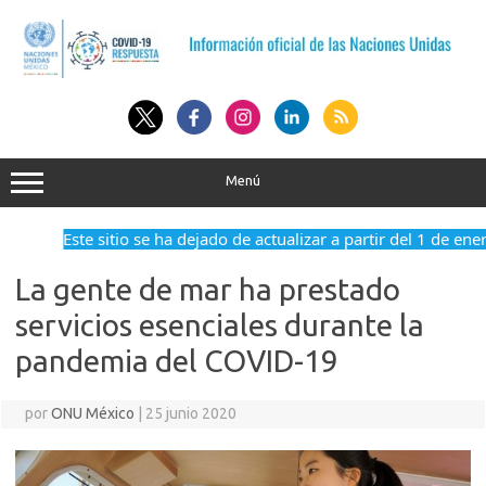
Saltar
al
contenido
Menú
Este sitio se ha dejado de actualizar a partir del 1 de ene
La gente de mar ha prestado
servicios esenciales durante la
pandemia del COVID-19
por
ONU México
|
25 junio 2020