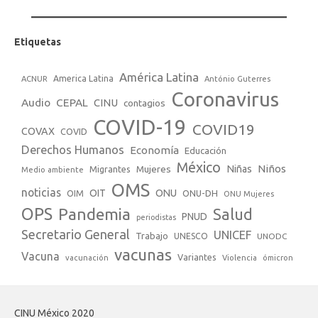
Etiquetas
América Latina
America Latina
ACNUR
António Guterres
Coronavirus
Audio
CEPAL
CINU
contagios
COVID-19
COVID19
COVAX
COVID
Derechos Humanos
Economía
Educación
México
Niños
Mujeres
Niñas
Migrantes
Medio ambiente
OMS
noticias
OIT
ONU
ONU-DH
OIM
ONU Mujeres
OPS
Pandemia
Salud
PNUD
periodistas
Secretario General
UNICEF
Trabajo
UNESCO
UNODC
vacunas
Vacuna
Variantes
vacunación
Violencia
ómicron
CINU México 2020