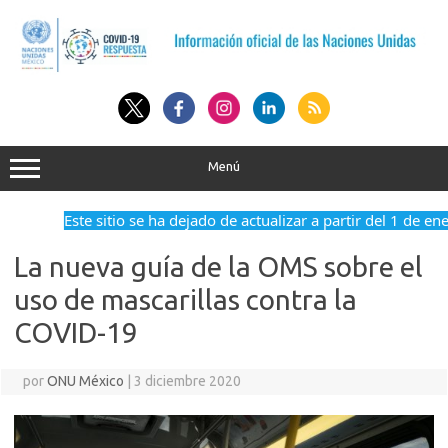
Saltar
al
contenido
Menú
Este sitio se ha dejado de actualizar a partir del 1 de en
La nueva guía de la OMS sobre el
uso de mascarillas contra la
COVID-19
por
ONU México
|
3 diciembre 2020