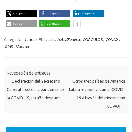
compartir
compartir
compartir
correo
compartir
Categoría:
Noticias
Etiquetas:
AztraZeneca
,
COÁGULOS
,
COVAX
,
OMS
,
Vacuna
Navegación de entradas
←
Declaración del Secretario
Otros tres países de América
General – sobre la pandemia de
Latina reciben vacunas COVID-
la COVID-19, un año después
19 a través del Mecanismo
COVAX
→