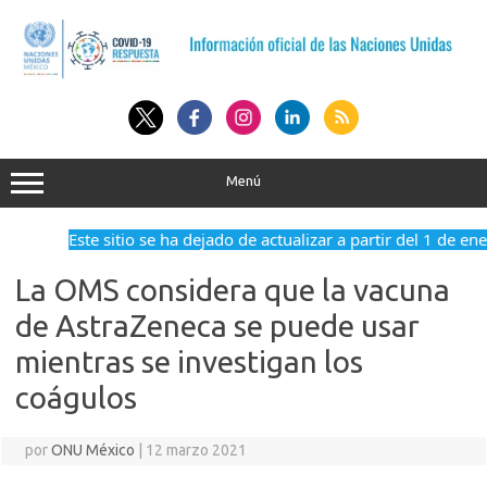
Saltar
al
contenido
Menú
Este sitio se ha dejado de actualizar a partir del 1 de en
La OMS considera que la vacuna
de AstraZeneca se puede usar
mientras se investigan los
coágulos
por
ONU México
|
12 marzo 2021