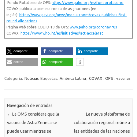
Fondo Rotatorio de OPS:
https://www.paho.org/es/fondorotatorio
COVAX publica la primera ronda de asignaciones (en
inglés):
https://www.gavi.org/news/media-room/covax-publishes-first-
round-allocations
Página web sobre CODID-19 de OPS:
www.paho.org/coronavirus
COVAX:
https://www.who.int/es/initiatives/act-accelerat
compartir
compartir
compartir
correo
compartir
Categoría:
Noticias
Etiquetas:
América Latina
,
COVAX
,
OPS
,
vacunas
Navegación de entradas
←
La OMS considera que la
La nueva plataforma de
vacuna de AstraZeneca se
colaboración regional reúne a
puede usar mientras se
las entidades de las Naciones