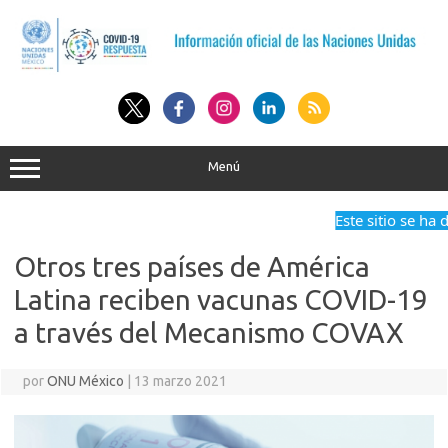
Saltar
al
contenido
Menú
Este sitio se ha d
Otros tres países de América
Latina reciben vacunas COVID-19
a través del Mecanismo COVAX
por
ONU México
|
13 marzo 2021