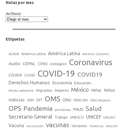
Notas por mes
Archivos
Etiquetas
América Latina
America Latina
ACNUR
António Guterres
Coronavirus
Audio
CEPAL
CINU
contagios
COVID-19
COVID19
COVAX
COVID
Derechos Humanos
Economía
Educación
México
Niños
Mujeres
Niñas
Migrantes
Medio ambiente
OMS
noticias
OIT
ONU
ONU-DH
OIM
ONU Mujeres
OPS
Pandemia
Salud
PNUD
periodistas
Secretario General
UNICEF
Trabajo
UNESCO
UNODC
vacunas
Vacuna
Variantes
vacunación
Violencia
ómicron