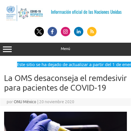
Saltar
al
contenido
Menú
Este sitio se ha dejado de actualizar a partir del 1 de en
La OMS desaconseja el remdesivir
para pacientes de COVID-19
por
ONU México
|
20 noviembre 2020