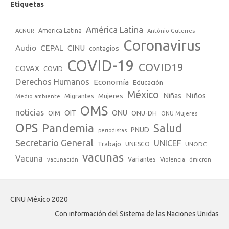
Etiquetas
América Latina
America Latina
ACNUR
António Guterres
Coronavirus
Audio
CEPAL
CINU
contagios
COVID-19
COVID19
COVAX
COVID
Derechos Humanos
Economía
Educación
México
Niños
Mujeres
Niñas
Migrantes
Medio ambiente
OMS
noticias
OIT
ONU
ONU-DH
OIM
ONU Mujeres
OPS
Pandemia
Salud
PNUD
periodistas
Secretario General
UNICEF
Trabajo
UNESCO
UNODC
vacunas
Vacuna
Variantes
vacunación
Violencia
ómicron
CINU México 2020
Con información del Sistema de las Naciones Unidas