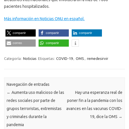
pacientes hospitalizados.
Más información en Noticias ONU en español.
compartir
compartir
compartir
correo
compartir
Categoría:
Noticias
Etiquetas:
COVID-19
,
OMS
,
remedesirvir
Navegación de entradas
←
Aumenta uso malicioso de las
Hay una esperanza real de
redes sociales por parte de
poner fin a la pandemia con los
grupos terroristas, extremistas
avances en las vacunas COVID-
y criminales durante la
19, dice la OMS
→
pandemia