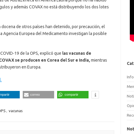
as de AstraZeneca en América Latina porque no ha habido
gulos y además COVAX no está distribuyendo los dos lotes
na docena de otros países han detenido, por precaución, el
la Agencia Europea del Medicamento investigan la posible
ra COVID-19 de la OPS, explicó que
las vacunas de
OVAX se producen en Corea del Sur e India,
mientras
Cat
istribuyeron en Europa.
Inf
.
Men
mpartir
correo
compartir
Noti
Opi
OPS
,
vacunas
Rec
Not