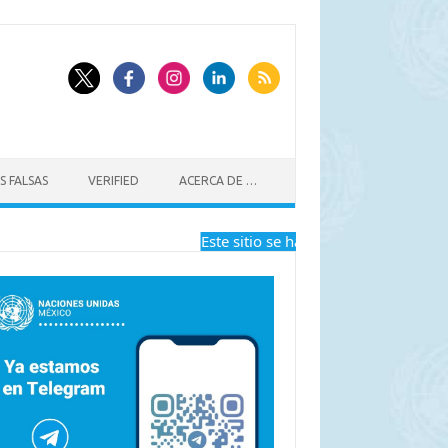
S FALSAS
VERIFIED
ACERCA DE …
Este sitio se ha dejado de actualizar a