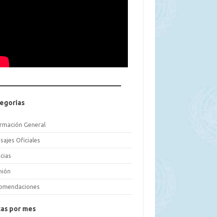
egorias
ormación General
sajes Oficiales
cias
nión
omendaciones
as por mes