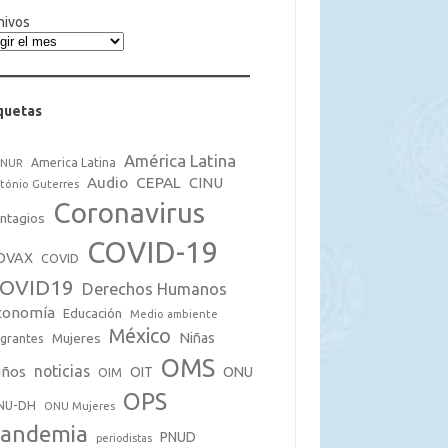
hivos
quetas
América Latina
America Latina
CNUR
Audio
CEPAL
CINU
tónio Guterres
Coronavirus
ntagios
COVID-19
OVAX
COVID
OVID19
Derechos Humanos
conomía
Educación
Medio ambiente
México
Mujeres
Niñas
grantes
OMS
noticias
iños
OIT
ONU
OIM
OPS
NU-DH
ONU Mujeres
andemia
PNUD
periodistas