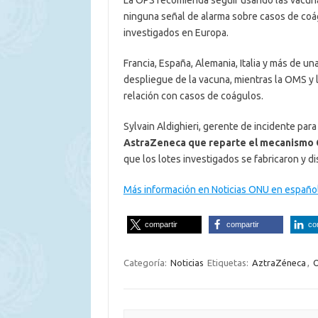
La OPS recomienda seguir usando las vacun
ninguna señal de alarma sobre casos de coá
investigados en Europa.
Francia, España, Alemania, Italia y más de u
despliegue de la vacuna, mientras la OMS y 
relación con casos de coágulos.
Sylvain Aldighieri, gerente de incidente pa
AstraZeneca que reparte el mecanismo C
que los lotes investigados se fabricaron y d
Más información en Noticias ONU en español
compartir
compartir
co
Categoría:
Noticias
Etiquetas:
AztraZéneca
,