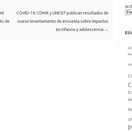
Arc
del
COVID-19: CDMX y UNICEF publican resultados de
vés de
nuevo levantamiento de encuesta sobre impactos
en infancia y adolescencia
→
Eti
A
An
co
C
C
E
Mi
N
O
P