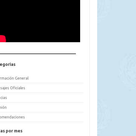
egorias
ormación General
sajes Oficiales
cias
nión
omendaciones
as por mes