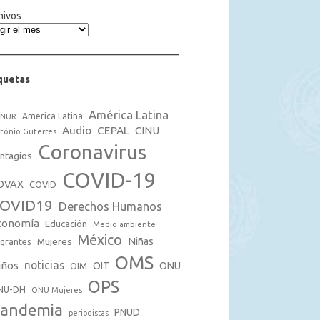
hivos
quetas
América Latina
America Latina
CNUR
Audio
CEPAL
CINU
tónio Guterres
Coronavirus
ntagios
COVID-19
OVAX
COVID
OVID19
Derechos Humanos
conomía
Educación
Medio ambiente
México
Mujeres
Niñas
grantes
OMS
noticias
iños
OIT
ONU
OIM
OPS
NU-DH
ONU Mujeres
andemia
PNUD
periodistas