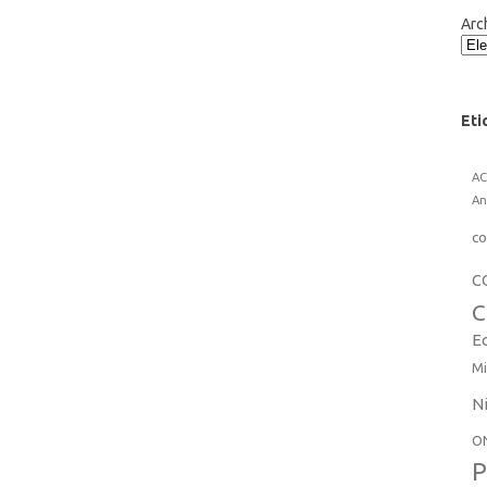
Arc
Eti
A
An
co
C
C
E
Mi
N
O
P