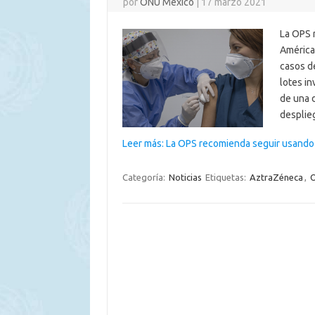
por
ONU México
|
17 marzo 2021
La OPS 
América
casos d
lotes in
de una 
despli
Leer más: La OPS recomienda seguir usando
Categoría:
Noticias
Etiquetas:
AztraZéneca
,