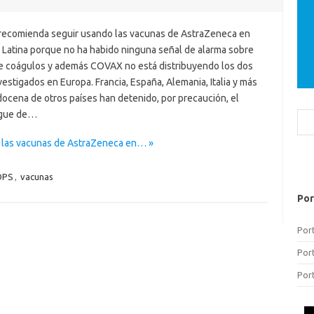
recomienda seguir usando las vacunas de AstraZeneca en
 Latina porque no ha habido ninguna señal de alarma sobre
e coágulos y además COVAX no está distribuyendo los dos
vestigados en Europa. Francia, España, Alemania, Italia y más
docena de otros países han detenido, por precaución, el
egue de…
Bus
 las vacunas de AstraZeneca en… »
OPS
,
vacunas
Por
Por
Por
Por