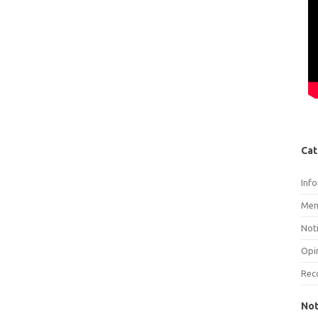
Cat
Inf
Men
Noti
Opi
Rec
Not