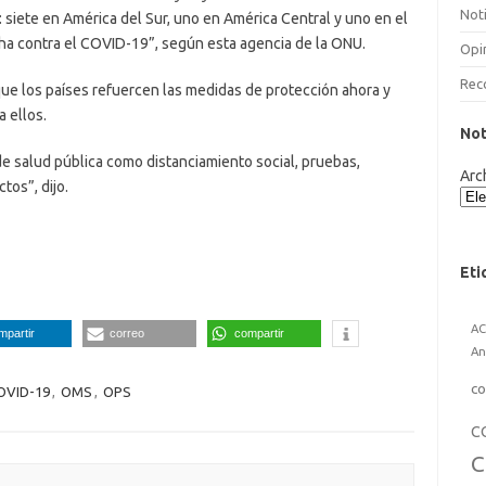
Noti
 siete en América del Sur, uno en América Central y uno en el
ucha contra el COVID-19”, según esta agencia de la ONU.
Opi
Rec
que los países refuercen las medidas de protección ahora y
a ellos.
Not
e salud pública como distanciamiento social, pruebas,
Arc
tos”, dijo.
Eti
A
mpartir
correo
compartir
An
co
OVID-19
,
OMS
,
OPS
C
C