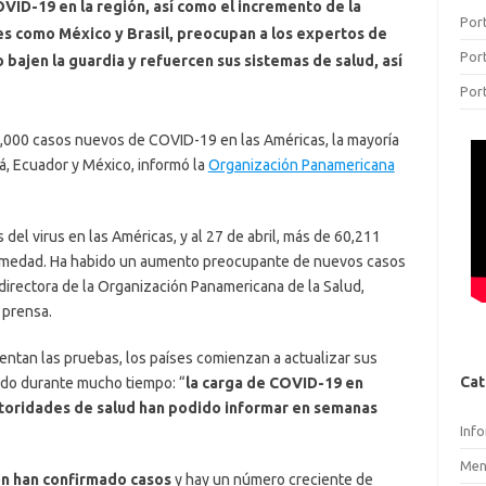
ID-19 en la región, así como el incremento de la
Por
es como México y Brasil, preocupan a los expertos de
Por
 bajen la guardia y refuercen sus sistemas de salud, así
Por
,000 casos nuevos de COVID-19 en las Américas, la mayoría
á, Ecuador y México, informó la
Organización Panamericana
del virus en las Américas, y al 27 de abril, más de 60,211
ermedad. Ha habido un aumento preocupante de nuevos casos
 directora de la Organización Panamericana de la Salud,
 prensa.
ntan las pruebas, los países comienzan a actualizar sus
Cat
ido durante mucho tiempo: “
la carga de COVID-19 en
utoridades de salud han podido informar en semanas
Inf
Men
ión han confirmado casos
y hay un número creciente de