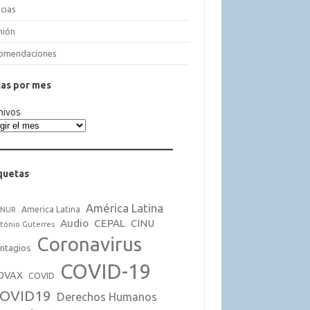
cias
nión
omendaciones
as por mes
hivos
quetas
América Latina
America Latina
CNUR
Audio
CEPAL
CINU
tónio Guterres
Coronavirus
ntagios
COVID-19
OVAX
COVID
OVID19
Derechos Humanos