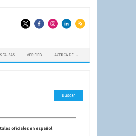
S FALSAS
VERIFIED
ACERCA DE …
car
Buscar
tales oficiales en español