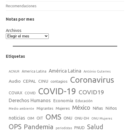
Recomendaciones
Notas por mes
Archivos
Etiquetas
América Latina
America Latina
ACNUR
António Guterres
Coronavirus
Audio
CEPAL
CINU
contagios
COVID-19
COVID19
COVAX
COVID
Derechos Humanos
Economía
Educación
México
Niños
Mujeres
Niñas
Migrantes
Medio ambiente
OMS
noticias
OIT
ONU
ONU-DH
OIM
ONU Mujeres
OPS
Pandemia
Salud
PNUD
periodistas