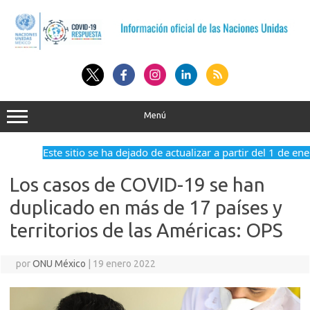
Saltar
al
contenido
Menú
Este sitio se ha dejado de actualizar a partir del 1 de en
Los casos de COVID-19 se han
duplicado en más de 17 países y
territorios de las Américas: OPS
por
ONU México
|
19 enero 2022