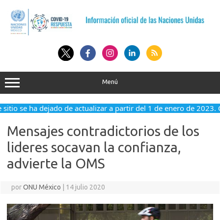
Saltar
al
contenido
Menú
sitio se ha dejado de actualizar a partir del 1 de enero de 2023. 
Mensajes contradictorios de los
lideres socavan la confianza,
advierte la OMS
por
ONU México
|
14 julio 2020