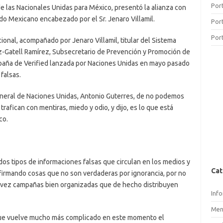
Por
e las Nacionales Unidas para México, presentó la alianza con
ado Mexicano encabezado por el Sr. Jenaro Villamil.
Por
Por
ional, acompañado por Jenaro Villamil, titular del Sistema
ez-Gatell Ramírez, Subsecretario de Prevención y Promoción de
paña de Verified lanzada por Naciones Unidas en mayo pasado
falsas.
eneral de Naciones Unidas, Antonio Guterres, de no podemos
rafican con mentiras, miedo y odio, y dijo, es lo que está
ico.
dos tipos de informaciones falsas que circulan en los medios y
Cat
afirmando cosas que no son verdaderas por ignorancia, por no
la vez campañas bien organizadas que de hecho distribuyen
Inf
Men
ue vuelve mucho más complicado en este momento el