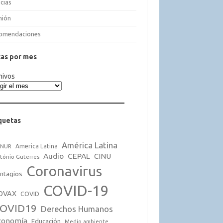
cias
nión
omendaciones
as por mes
hivos
quetas
América Latina
America Latina
CNUR
Audio
CEPAL
CINU
tónio Guterres
Coronavirus
ntagios
COVID-19
OVAX
COVID
OVID19
Derechos Humanos
conomía
Educación
Medio ambiente