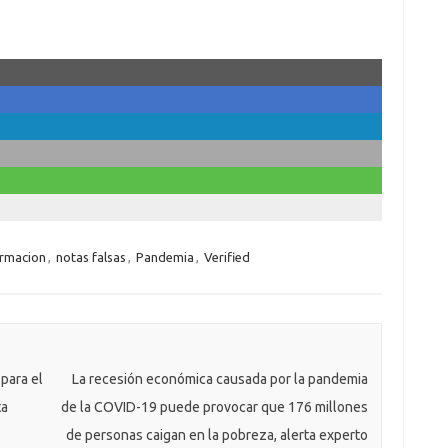
ormacion
,
notas falsas
,
Pandemia
,
Verified
para el
La recesión económica causada por la pandemia
ta
de la COVID-19 puede provocar que 176 millones
de personas caigan en la pobreza, alerta experto