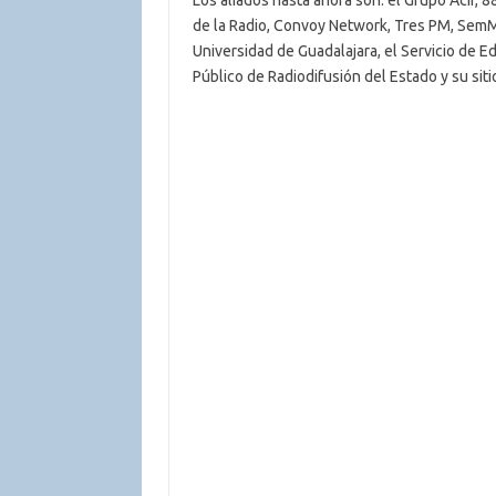
Los aliados hasta ahora son: el Grupo Acir, 8
de la Radio, Convoy Network, Tres PM, SemMé
Universidad de Guadalajara, el Servicio de E
Público de Radiodifusión del Estado y su sit