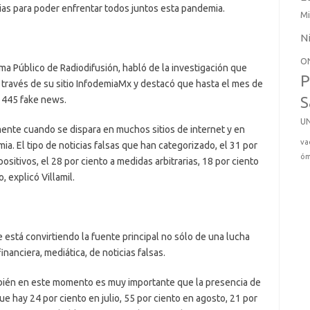
ias para poder enfrentar todos juntos esta pandemia.
Mi
N
O
tema Público de Radiodifusión, habló de la investigación que
P
 través de su sitio InfodemiaMx y destacó que hasta el mes de
l 445 fake news.
S
U
amente cuando se dispara en muchos sitios de internet y en
va
a. El tipo de noticias falsas que han categorizado, el 31 por
óm
ositivos, el 28 por ciento a medidas arbitrarias, 18 por ciento
, explicó Villamil.
está convirtiendo la fuente principal no sólo de una lucha
inanciera, mediática, de noticias falsas.
bién en este momento es muy importante que la presencia de
ue hay 24 por ciento en julio, 55 por ciento en agosto, 21 por