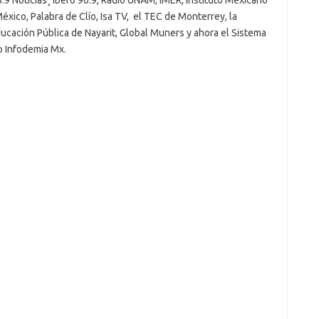
8.9 Noticias¸ Ibero 90.9, Radio UNAM, IMER, Instituto Mexicano
xico, Palabra de Clío, Isa TV, el TEC de Monterrey, la
ducación Pública de Nayarit, Global Muners y ahora el Sistema
io Infodemia Mx.