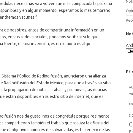
Noti
medidas necesarias va a volver aún más complicada la próxima
disponibles y en algún momento, esperamos lo más temprano
Opi
 tendremos vacunas.”
Rec
era de nosotros, antes de compartir una información en un
Not
gos, en sus redes sociales, podamos verificar si lo que
 fuente, es una invención, es un rumor o es algo
Arc
Eti
el Sistema Público de Radiodifusión, anunciaron una alianza
e Radiodifusión del Estado México, para que a través su sitio
A
la propagación de noticias falsas y promover, las noticias
An
e están disponibles en nuestro sitio de internet, que es
co
C
iodifusión nos da gusto, nos da congratula porque realmente
a compartiendo también el trabajo que realiza la oficina del
C
que el objetivo común es de salvar vidas, es hacer eco de las
E