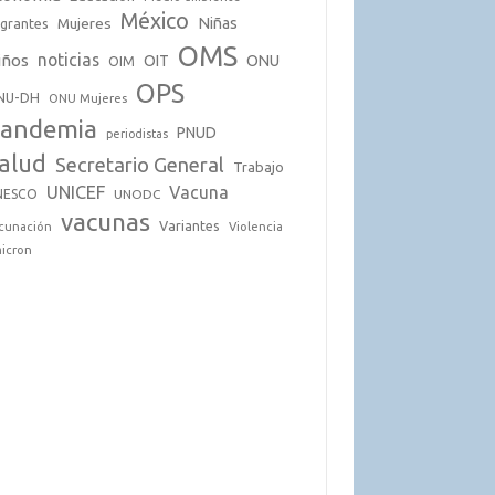
México
Mujeres
Niñas
grantes
OMS
noticias
iños
OIT
ONU
OIM
OPS
NU-DH
ONU Mujeres
andemia
PNUD
periodistas
alud
Secretario General
Trabajo
UNICEF
Vacuna
NESCO
UNODC
vacunas
Variantes
cunación
Violencia
icron