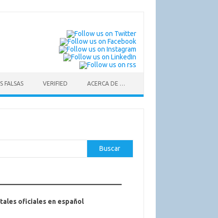
S FALSAS
VERIFIED
ACERCA DE …
car
Buscar
tales oficiales en español