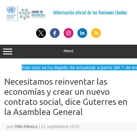
Saltar
al
contenido
Menú
Este sitio se ha dejado de actualizar a partir del 1 de enero
Necesitamos reinventar las
economías y crear un nuevo
contrato social, dice Guterres en
la Asamblea General
por
ONU México
|
22 septiembre 2020