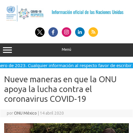
Saltar
al
contenido
Menú
enero de 2023. Cualquier información al respecto favor de escribir
Nueve maneras en que la ONU
apoya la lucha contra el
coronavirus COVID-19
por
ONU México
|
14 abril 2020