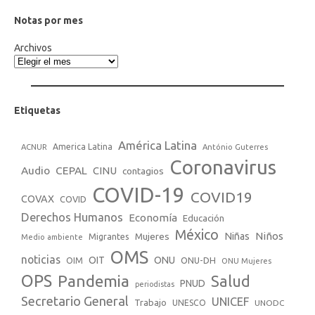
Notas por mes
Archivos
Etiquetas
América Latina
America Latina
ACNUR
António Guterres
Coronavirus
Audio
CEPAL
CINU
contagios
COVID-19
COVID19
COVAX
COVID
Derechos Humanos
Economía
Educación
México
Niños
Mujeres
Niñas
Migrantes
Medio ambiente
OMS
noticias
OIT
ONU
ONU-DH
OIM
ONU Mujeres
OPS
Pandemia
Salud
PNUD
periodistas
Secretario General
UNICEF
Trabajo
UNESCO
UNODC