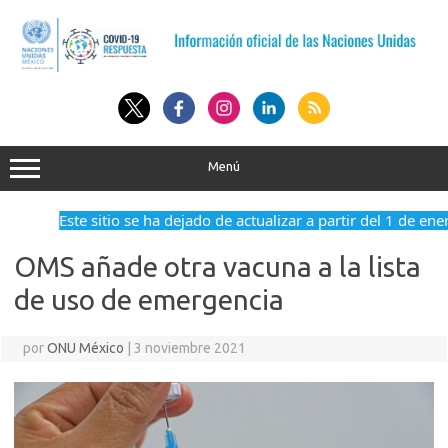
Saltar
al
contenido
Menú
Este sitio se ha dejado de actualizar a partir del 1 de ene
OMS añade otra vacuna a la lista
de uso de emergencia
por
ONU México
|
3 noviembre 2021