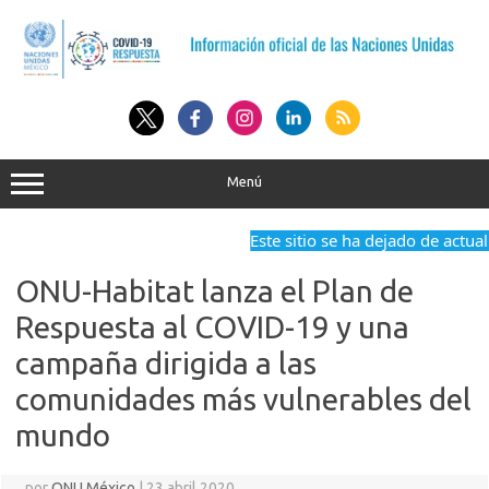
Saltar
al
contenido
Menú
Este sitio se ha dejado de actuali
ONU-Habitat lanza el Plan de
Respuesta al COVID-19 y una
campaña dirigida a las
comunidades más vulnerables del
mundo
por
ONU México
|
23 abril 2020