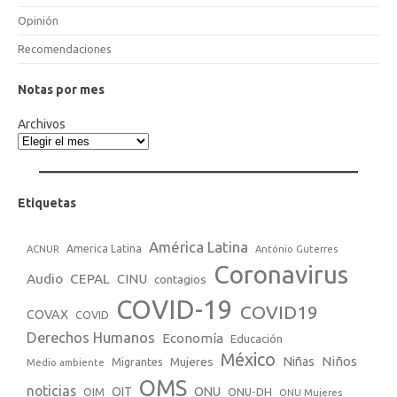
Opinión
Recomendaciones
Notas por mes
Archivos
Etiquetas
América Latina
America Latina
ACNUR
António Guterres
Coronavirus
Audio
CEPAL
CINU
contagios
COVID-19
COVID19
COVAX
COVID
Derechos Humanos
Economía
Educación
México
Niños
Mujeres
Niñas
Migrantes
Medio ambiente
OMS
noticias
OIT
ONU
ONU-DH
OIM
ONU Mujeres