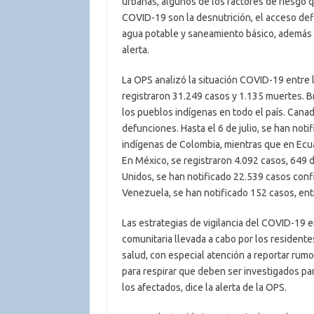
urbanas, algunos de los factores de riesgo q
COVID-19 son la desnutrición, el acceso defi
agua potable y saneamiento básico, además d
alerta.
La OPS analizó la situación COVID-19 entre l
registraron 31.249 casos y 1.135 muertes. B
los pueblos indígenas en todo el país. Canad
defunciones. Hasta el 6 de julio, se han not
indígenas de Colombia, mientras que en Ecu
En México, se registraron 4.092 casos, 649 
Unidos, se han notificado 22.539 casos conf
Venezuela, se han notificado 152 casos, ent
Las estrategias de vigilancia del COVID-19 e
comunitaria llevada a cabo por los residentes
salud, con especial atención a reportar rumo
para respirar que deben ser investigados pa
los afectados, dice la alerta de la OPS.