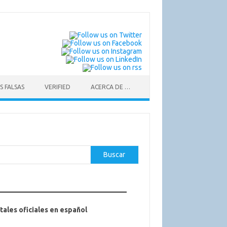
S FALSAS
VERIFIED
ACERCA DE …
car
Buscar
tales oficiales en español