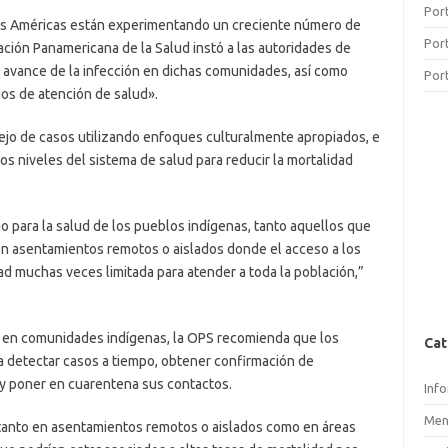
Por
las Américas están experimentando un creciente número de
Por
ción Panamericana de la Salud instó a las autoridades de
l avance de la infección en dichas comunidades, así como
Por
ios de atención de salud».
nejo de casos utilizando enfoques culturalmente apropiados, e
s niveles del sistema de salud para reducir la mortalidad
 para la salud de los pueblos indígenas, tanto aquellos que
en asentamientos remotos o aislados donde el acceso a los
dad muchas veces limitada para atender a toda la población,”
9 en comunidades indígenas, la OPS recomienda que los
Cat
ra detectar casos a tiempo, obtener confirmación de
ar y poner en cuarentena sus contactos.
Inf
Men
 tanto en asentamientos remotos o aislados como en áreas