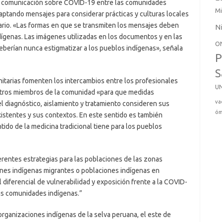
a comunicación sobre COVID-19 entre las comunidades
Mi
daptando mensajes para considerar prácticas y culturas locales
rio. «Las formas en que se transmiten los mensajes deben
N
dígenas. Las imágenes utilizadas en los documentos y en las
O
eberían nunca estigmatizar a los pueblos indígenas», señala
P
S
nitarias fomenten los intercambios entre los profesionales
U
 otros miembros de la comunidad «para que medidas
va
el diagnóstico, aislamiento y tratamiento consideren sus
óm
xistentes y sus contextos. En este sentido es también
tido de la medicina tradicional tiene para los pueblos
rentes estrategias para las poblaciones de las zonas
ones indígenas migrantes o poblaciones indígenas en
 diferencial de vulnerabilidad y exposición frente a la COVID-
las comunidades indígenas.”
rganizaciones indígenas de la selva peruana, el este de