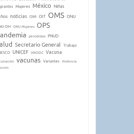
México
Mujeres
Niñas
grantes
OMS
noticias
iños
OIT
ONU
OIM
OPS
NU-DH
ONU Mujeres
andemia
PNUD
periodistas
alud
Secretario General
Trabajo
UNICEF
Vacuna
NESCO
UNODC
vacunas
Variantes
cunación
Violencia
icron