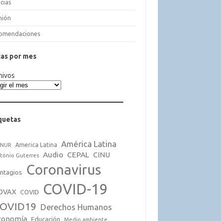
cias
nión
omendaciones
as por mes
hivos
quetas
América Latina
America Latina
CNUR
Audio
CEPAL
CINU
tónio Guterres
Coronavirus
ntagios
COVID-19
OVAX
COVID
OVID19
Derechos Humanos
conomía
Educación
Medio ambiente