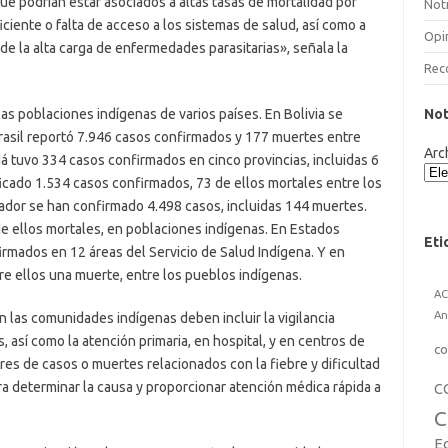
ue podrían estar asociados a altas tasas de mortalidad por
Noti
ciente o falta de acceso a los sistemas de salud, así como a
Opi
e la alta carga de enfermedades parasitarias», señala la
Rec
as poblaciones indígenas de varios países. En Bolivia se
Not
rasil reportó 7.946 casos confirmados y 177 muertes entre
Arc
á tuvo 334 casos confirmados en cinco provincias, incluidas 6
ificado 1.534 casos confirmados, 73 de ellos mortales entre los
ador se han confirmado 4.498 casos, incluidas 144 muertes.
de ellos mortales, en poblaciones indígenas. En Estados
Eti
irmados en 12 áreas del Servicio de Salud Indígena. Y en
re ellos una muerte, entre los pueblos indígenas.
A
An
n las comunidades indígenas deben incluir la vigilancia
, así como la atención primaria, en hospital, y en centros de
co
res de casos o muertes relacionados con la fiebre y dificultad
ra determinar la causa y proporcionar atención médica rápida a
C
C
E