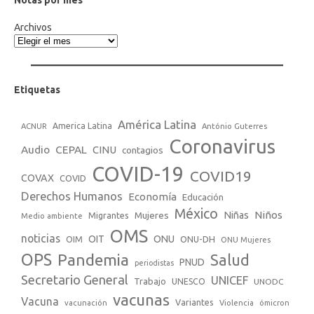
Archivos
Etiquetas
América Latina
America Latina
ACNUR
António Guterres
Coronavirus
Audio
CEPAL
CINU
contagios
COVID-19
COVID19
COVAX
COVID
Derechos Humanos
Economía
Educación
México
Niños
Mujeres
Niñas
Migrantes
Medio ambiente
OMS
noticias
OIT
ONU
ONU-DH
OIM
ONU Mujeres
OPS
Pandemia
Salud
PNUD
periodistas
Secretario General
UNICEF
Trabajo
UNESCO
UNODC
vacunas
Vacuna
Variantes
vacunación
Violencia
ómicron