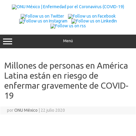
Saltar
al
contenido
Menú
Millones de personas en América
Latina están en riesgo de
enfermar gravemente de COVID-
19
por
ONU México
|
22 julio 2020