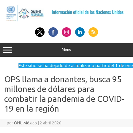
Saltar
al
contenido
Menú
Este sitio se ha dejado de actualizar a partir del 1 de en
OPS llama a donantes, busca 95
millones de dólares para
combatir la pandemia de COVID-
19 en la región
por
ONU México
|
2 abril 2020