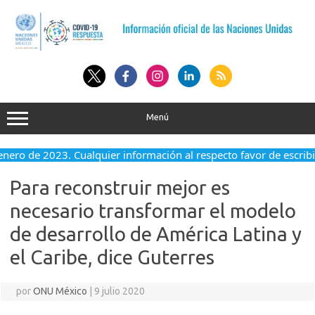
Saltar
al
contenido
Menú
 enero de 2023. Cualquier información al respecto favor de escribi
Para reconstruir mejor es
necesario transformar el modelo
de desarrollo de América Latina y
el Caribe, dice Guterres
por
ONU México
|
9 julio 2020