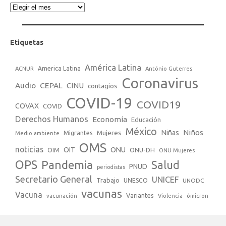
Etiquetas
América Latina
America Latina
ACNUR
António Guterres
Coronavirus
Audio
CEPAL
CINU
contagios
COVID-19
COVID19
COVAX
COVID
Derechos Humanos
Economía
Educación
México
Niños
Mujeres
Niñas
Migrantes
Medio ambiente
OMS
noticias
OIT
ONU
ONU-DH
OIM
ONU Mujeres
OPS
Pandemia
Salud
PNUD
periodistas
Secretario General
UNICEF
Trabajo
UNESCO
UNODC
vacunas
Vacuna
Variantes
vacunación
Violencia
ómicron