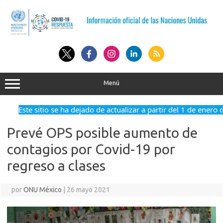
Saltar
al
contenido
Menú
Este sitio se ha dejado de actualizar a partir del 1 de enero 
Prevé OPS posible aumento de
contagios por Covid-19 por
regreso a clases
por
ONU México
|
26 mayo 2021