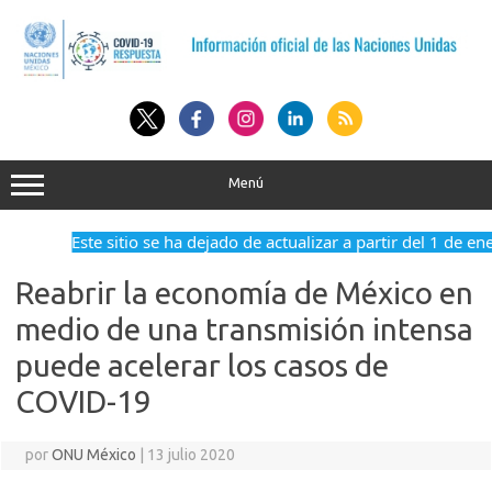
Saltar
al
contenido
Menú
Este sitio se ha dejado de actualizar a partir del 1 de en
Reabrir la economía de México en
medio de una transmisión intensa
puede acelerar los casos de
COVID-19
por
ONU México
|
13 julio 2020