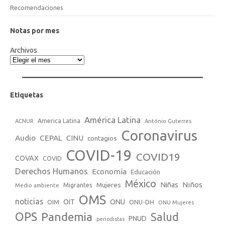
Recomendaciones
Notas por mes
Archivos
Etiquetas
América Latina
America Latina
ACNUR
António Guterres
Coronavirus
Audio
CEPAL
CINU
contagios
COVID-19
COVID19
COVAX
COVID
Derechos Humanos
Economía
Educación
México
Niños
Mujeres
Niñas
Migrantes
Medio ambiente
OMS
noticias
OIT
ONU
ONU-DH
OIM
ONU Mujeres
OPS
Pandemia
Salud
PNUD
periodistas